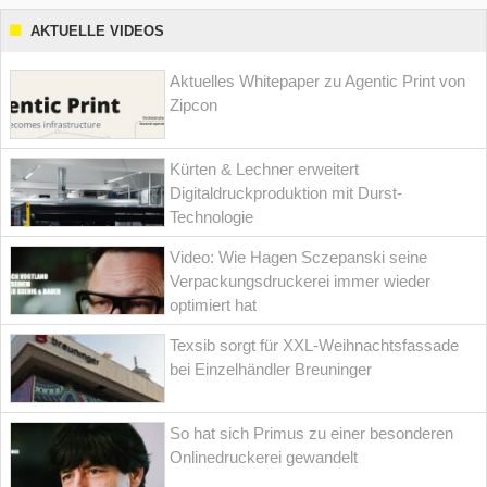
AKTUELLE VIDEOS
Aktuelles Whitepaper zu Agentic Print von
Zipcon
Kürten & Lechner erweitert
Digitaldruckproduktion mit Durst-
Technologie
Video: Wie Hagen Sczepanski seine
Verpackungsdruckerei immer wieder
optimiert hat
Texsib sorgt für XXL-Weihnachtsfassade
bei Einzelhändler Breuninger
So hat sich Primus zu einer besonderen
Onlinedruckerei gewandelt