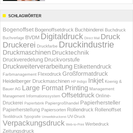
SCHLAGWÖRTER
Bogenoffset
Bogenoffsetdruck
Buchbinderei
Buchdruck
Digitaldruck
Druck
BVDM
Buchverlage
Direct Mail
Druckindustrie
Druckerei
Druckfarbe
Druckmaschinen
Drucktechnik
Druckvorstufe
Druckveredelung
Druckweiterverarbeitung
Etikettendruck
Großformatdruck
Flexodruck
Farbmanagement
Inkjet
Heidelberger Druckmaschinen
Koenig &
HP Indigo
Large Format Printing
Bauer AG
Management
Offsetdruck
Online-
Management Informations­system
Papierhersteller
Druckerei
Papiergroßhandel
Papierfabrik
Rollendruck
Rollenoffset
Papierherstellung
Papiersorten
UV-Druck
Textildruck
Typografie
Umweltdruckerei
Verpackungsdruck
Werbedruck
Web-to-Print
Zeitungsdruck