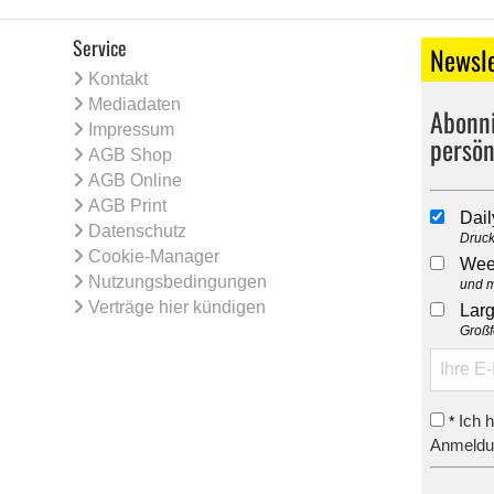
Service
Newsle
Kontakt
Mediadaten
Abonni
Impressum
persön
AGB Shop
AGB Online
AGB Print
Dail
Datenschutz
Druck
Cookie-Manager
Wee
Nutzungsbedingungen
und m
Verträge hier kündigen
Larg
Großf
Ich 
*
Anmeldun