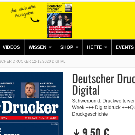
VIDEOS
WISSEN
SHOP
HEFTE
EVENTS
CHER DRUCKER 12-13/2020 DIGITAL
Deutscher Dru
Digital
Schwerpunkt: Druckweitervera
Week +++ Digitaldruck +++Qu
Druckgeschichte
9,50 €