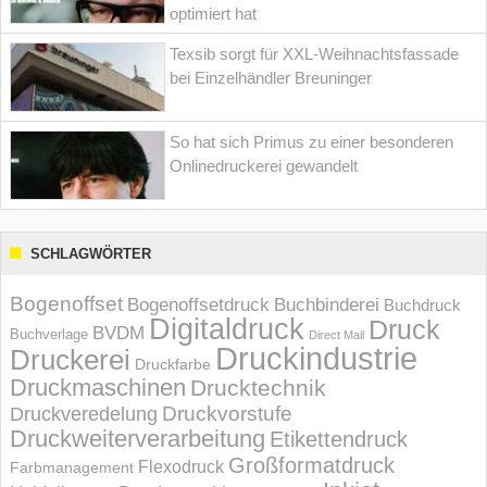
optimiert hat
Texsib sorgt für XXL-Weihnachtsfassade
bei Einzelhändler Breuninger
So hat sich Primus zu einer besonderen
Onlinedruckerei gewandelt
SCHLAGWÖRTER
Bogenoffset
Bogenoffsetdruck
Buchbinderei
Buchdruck
Digitaldruck
Druck
BVDM
Buchverlage
Direct Mail
Druckindustrie
Druckerei
Druckfarbe
Druckmaschinen
Drucktechnik
Druckvorstufe
Druckveredelung
Druckweiterverarbeitung
Etikettendruck
Großformatdruck
Flexodruck
Farbmanagement