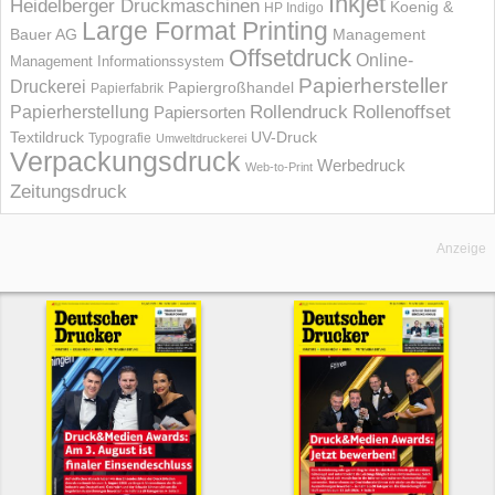
Inkjet
Heidelberger Druckmaschinen
Koenig &
HP Indigo
Large Format Printing
Bauer AG
Management
Offsetdruck
Online-
Management Informations­system
Papierhersteller
Druckerei
Papiergroßhandel
Papierfabrik
Rollendruck
Rollenoffset
Papierherstellung
Papiersorten
UV-Druck
Textildruck
Typografie
Umweltdruckerei
Verpackungsdruck
Werbedruck
Web-to-Print
Zeitungsdruck
Anzeige