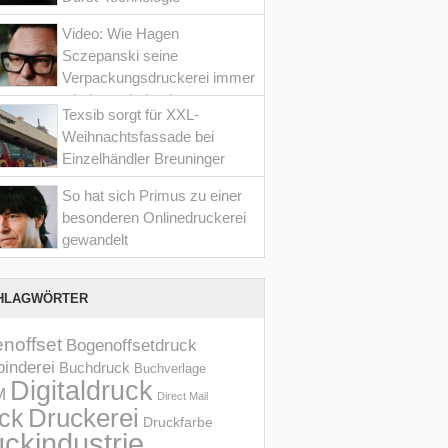
Video: Wie Hagen
Sczepanski seine
Verpackungsdruckerei immer
wieder optimiert hat
Texsib sorgt für XXL-
Weihnachtsfassade bei
Einzelhändler Breuninger
So hat sich Primus zu einer
besonderen Onlinedruckerei
gewandelt
HLAGWÖRTER
noffset
Bogenoffsetdruck
inderei
Buchdruck
Buchverlage
Digitaldruck
M
Direct Mail
Druckerei
ck
Druckfarbe
ckindustrie