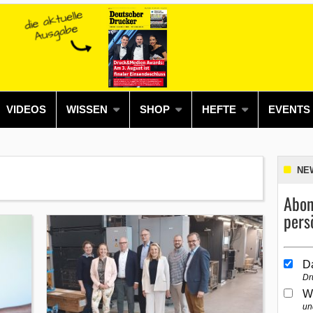
VIDEOS
WISSEN
SHOP
HEFTE
EVENTS
NE
Abon
pers
D
Dr
W
un