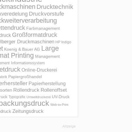
ckmaschinen
Drucktechnik
Druckvorstufe
kveredelung
kweiterverarbeitung
ettendruck
Farbmanagement
Großformatdruck
druck
elberger Druckmaschinen
HP Indigo
et
Large
Koenig & Bauer AG
mat Printing
Management
ment Informations­system
etdruck
Online-Druckerei
Papiergroßhandel
abrik
erhersteller
Papierherstellung
Rollendruck
Rollenoffset
sorten
UV-Druck
druck
Typografie
Umweltdruckerei
packungsdruck
Web-to-Print
Zeitungsdruck
druck
Anzeige