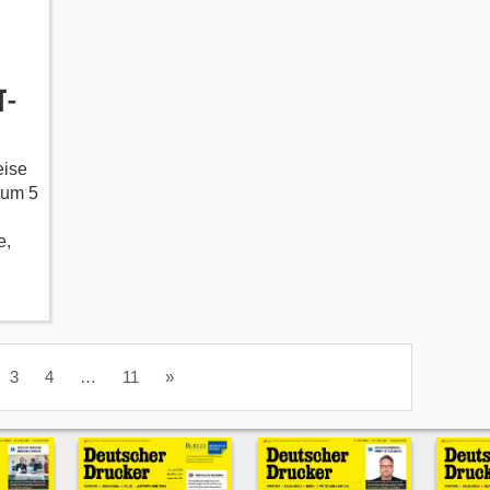
T-
eise
 um 5
e,
3
4
…
11
»