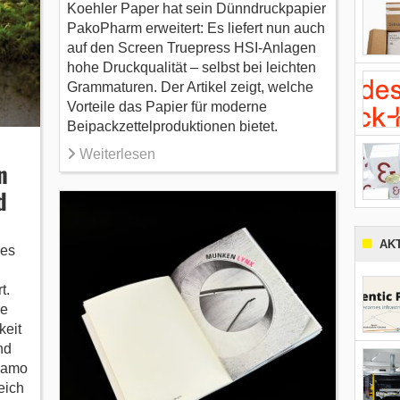
Koehler Paper hat sein Dünndruckpapier
PakoPharm erweitert: Es liefert nun auch
auf den Screen Truepress HSI-Anlagen
hohe Druckqualität – selbst bei leichten
Grammaturen. Der Artikel zeigt, welche
Vorteile das Papier für moderne
Beipackzettelproduktionen bietet.
Weiterlesen
n
d
AK
des
t.
re
keit
nd
vamo
eich