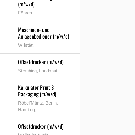
(m/w/d)
Föhren
Maschinen- und
Anlagenbediener (m/w/d)
Willstätt
Offsetdrucker (m/w/d)
Straubing, Landshut
Kalkulator Print &
Packaging (m/w/d)
Röbel/Müritz, Berlin,
Hamburg
Offsetdrucker (m/w/d)