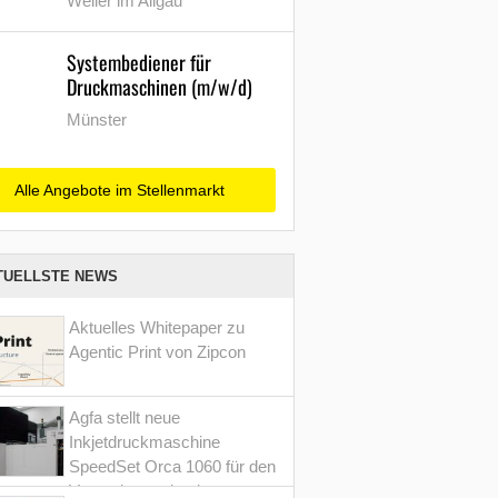
Weiler im Allgäu
Systembediener für
Druckmaschinen (m/w/d)
Münster
Alle Angebote im Stellenmarkt
TUELLSTE NEWS
Aktuelles Whitepaper zu
Agentic Print von Zipcon
Agfa stellt neue
Inkjetdruckmaschine
SpeedSet Orca 1060 für den
Verpackungsdruck vor