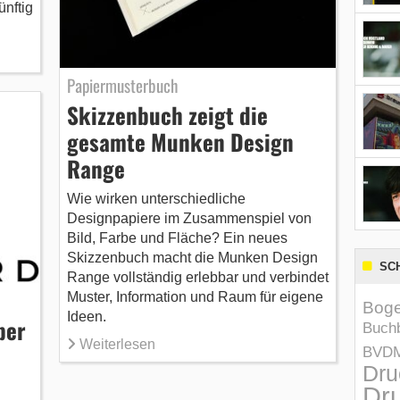
nftig
Papiermusterbuch
Skizzenbuch zeigt die
gesamte Munken Design
Range
Wie wirken unterschiedliche
Designpapiere im Zusammenspiel von
Bild, Farbe und Fläche? Ein neues
Skizzenbuch macht die Munken Design
SC
Range vollständig erlebbar und verbindet
Muster, Information und Raum für eigene
Boge
Ideen.
ber
Buchb
Weiterlesen
BVD
Dru
Dru