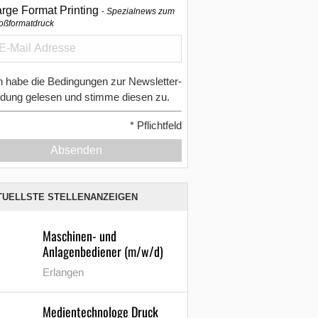
arge Format Printing
Spezialnews zum
oßformatdruck
h habe die Bedingungen zur Newsletter-
dung gelesen und stimme diesen zu.
*
Pflichtfeld
Absenden
TUELLSTE STELLENANZEIGEN
Maschinen- und
Anlagenbediener (m/w/d)
Erlangen
Medientechnologe Druck