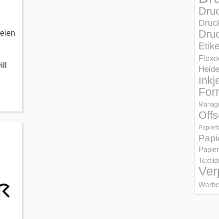
Dru
Druc
Druc
reien
Etik
Flexo
ll
Heid
Inkj
For
Manage
Offs
Papierf
Papi
Papier
Textil
Ver
Werbe