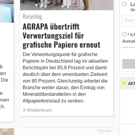
L
Gr
Recycling
AGRAPA übertrifft
Verwertungsziel für
Ic
*
Anmel
grafische Papiere erneut
n
Die Verwertungsquote für grafische
Papiere in Deutschland lag im aktuellen
ab
Berichtsjahr bei 85,9 Prozent und damit
ten
deutlich über dem vereinbarten Zielwert
 Die
von 80 Prozent. Gleichzeitig arbeitet die
AK
Branche weiter daran, den Eintrag von
ne
Mineralölbestandteilen in den
enen
Altpapierkreislauf zu senken.
ch.
Weiterlesen
Anzeige