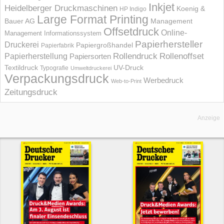
Inkjet
Heidelberger Druckmaschinen
Koenig &
HP Indigo
Large Format Printing
Bauer AG
Management
Offsetdruck
Online-
Management Informations­system
Papierhersteller
Druckerei
Papiergroßhandel
Papierfabrik
Rollendruck
Rollenoffset
Papierherstellung
Papiersorten
UV-Druck
Textildruck
Typografie
Umweltdruckerei
Verpackungsdruck
Werbedruck
Web-to-Print
Zeitungsdruck
Anzeige