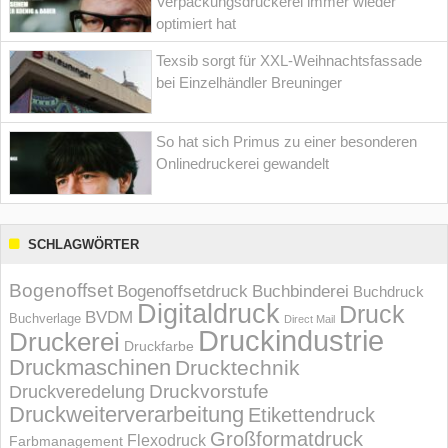
Verpackungsdruckerei immer wieder
optimiert hat
Texsib sorgt für XXL-Weihnachtsfassade
bei Einzelhändler Breuninger
So hat sich Primus zu einer besonderen
Onlinedruckerei gewandelt
SCHLAGWÖRTER
Bogenoffset
Bogenoffsetdruck
Buchbinderei
Buchdruck
Digitaldruck
Druck
BVDM
Buchverlage
Direct Mail
Druckindustrie
Druckerei
Druckfarbe
Druckmaschinen
Drucktechnik
Druckvorstufe
Druckveredelung
Druckweiterverarbeitung
Etikettendruck
Großformatdruck
Flexodruck
Farbmanagement