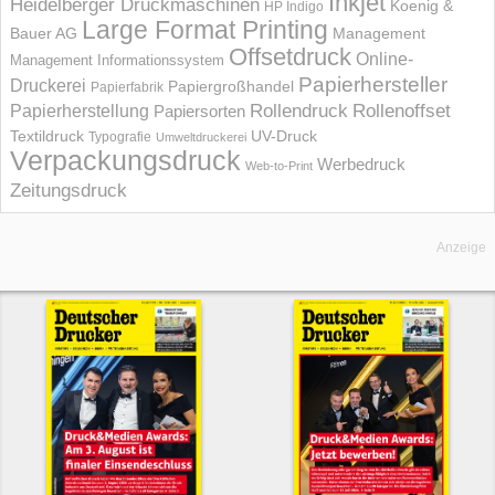
Inkjet
Heidelberger Druckmaschinen
Koenig &
HP Indigo
Large Format Printing
Bauer AG
Management
Offsetdruck
Online-
Management Informations­system
Papierhersteller
Druckerei
Papiergroßhandel
Papierfabrik
Rollendruck
Rollenoffset
Papierherstellung
Papiersorten
UV-Druck
Textildruck
Typografie
Umweltdruckerei
Verpackungsdruck
Werbedruck
Web-to-Print
Zeitungsdruck
Anzeige