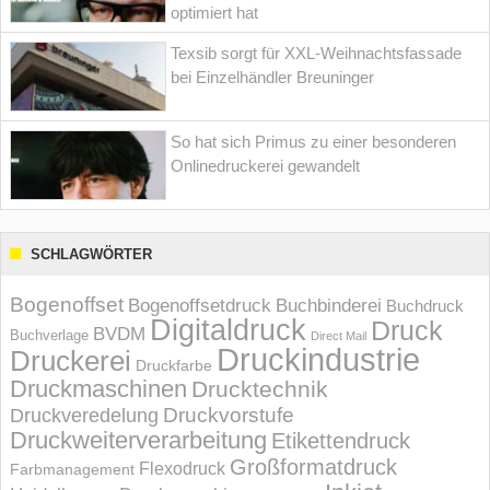
optimiert hat
Texsib sorgt für XXL-Weihnachtsfassade
bei Einzelhändler Breuninger
So hat sich Primus zu einer besonderen
Onlinedruckerei gewandelt
SCHLAGWÖRTER
Bogenoffset
Bogenoffsetdruck
Buchbinderei
Buchdruck
Digitaldruck
Druck
BVDM
Buchverlage
Direct Mail
Druckindustrie
Druckerei
Druckfarbe
Druckmaschinen
Drucktechnik
Druckvorstufe
Druckveredelung
Druckweiterverarbeitung
Etikettendruck
Großformatdruck
Flexodruck
Farbmanagement