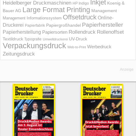
Inkjet
Heidelberger Druckmaschinen
Koenig &
HP Indigo
Large Format Printing
Bauer AG
Management
Offsetdruck
Online-
Management Informations­system
Papierhersteller
Druckerei
Papiergroßhandel
Papierfabrik
Rollendruck
Rollenoffset
Papierherstellung
Papiersorten
UV-Druck
Textildruck
Typografie
Umweltdruckerei
Verpackungsdruck
Werbedruck
Web-to-Print
Zeitungsdruck
Anzeige