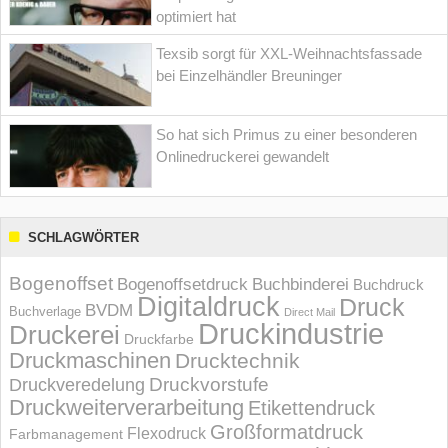
optimiert hat
Texsib sorgt für XXL-Weihnachtsfassade
bei Einzelhändler Breuninger
So hat sich Primus zu einer besonderen
Onlinedruckerei gewandelt
SCHLAGWÖRTER
Bogenoffset
Bogenoffsetdruck
Buchbinderei
Buchdruck
Digitaldruck
Druck
BVDM
Buchverlage
Direct Mail
Druckindustrie
Druckerei
Druckfarbe
Druckmaschinen
Drucktechnik
Druckvorstufe
Druckveredelung
Druckweiterverarbeitung
Etikettendruck
Großformatdruck
Flexodruck
Farbmanagement