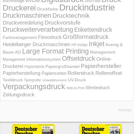
BVDM
Buchverlage
Direct Mail
Druckindustrie
Druckerei
Druckfarbe
Druckmaschinen
Drucktechnik
Druckvorstufe
Druckveredelung
Druckweiterverarbeitung
Etikettendruck
Großformatdruck
Flexodruck
Farbmanagement
Inkjet
Heidelberger Druckmaschinen
Koenig &
HP Indigo
Large Format Printing
Bauer AG
Management
Offsetdruck
Online-
Management Informations­system
Papierhersteller
Druckerei
Papiergroßhandel
Papierfabrik
Rollendruck
Rollenoffset
Papierherstellung
Papiersorten
UV-Druck
Textildruck
Typografie
Umweltdruckerei
Verpackungsdruck
Werbedruck
Web-to-Print
Zeitungsdruck
Anzeige