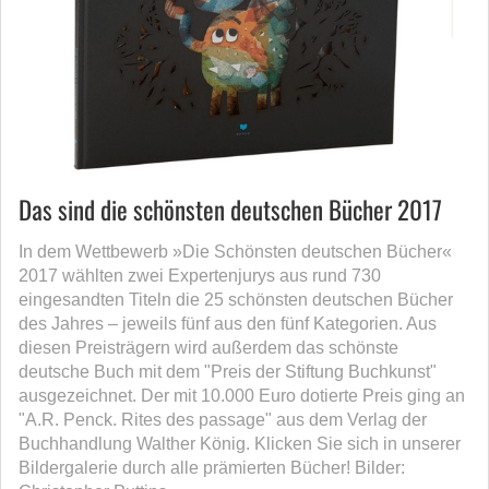
Das sind die schönsten deutschen Bücher 2017
In dem Wettbewerb »Die Schönsten deutschen Bücher«
2017 wählten zwei Expertenjurys aus rund 730
eingesandten Titeln die 25 schönsten deutschen Bücher
des Jahres – jeweils fünf aus den fünf Kategorien. Aus
diesen Preisträgern wird außerdem das schönste
deutsche Buch mit dem "Preis der Stiftung Buchkunst"
ausgezeichnet. Der mit 10.000 Euro dotierte Preis ging an
"A.R. Penck. Rites des passage" aus dem Verlag der
Buchhandlung Walther König. Klicken Sie sich in unserer
Bildergalerie durch alle prämierten Bücher! Bilder: