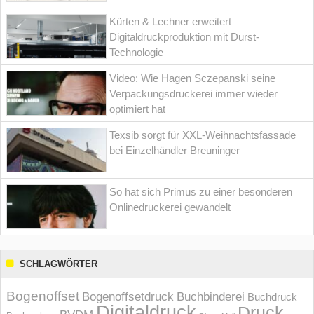
Kürten & Lechner erweitert
Digitaldruckproduktion mit Durst-
Technologie
Video: Wie Hagen Sczepanski seine
Verpackungsdruckerei immer wieder
optimiert hat
Texsib sorgt für XXL-Weihnachtsfassade
bei Einzelhändler Breuninger
So hat sich Primus zu einer besonderen
Onlinedruckerei gewandelt
SCHLAGWÖRTER
Bogenoffset
Bogenoffsetdruck
Buchbinderei
Buchdruck
Digitaldruck
Druck