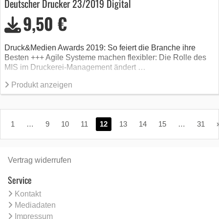
Deutscher Drucker 23/2019 Digital
9,50 €
Druck&Medien Awards 2019: So feiert die Branche ihre
Besten +++ Agile Systeme machen flexibler: Die Rolle des
MIS im Druckerei-Management ändert …
Produkt anzeigen
1
…
9
10
11
12
13
14
15
…
31
Vertrag widerrufen
Service
Kontakt
Mediadaten
Impressum