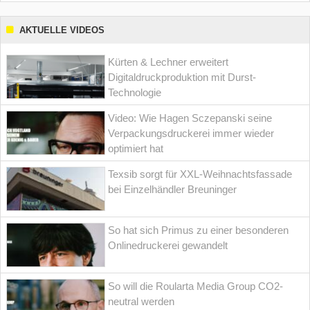
AKTUELLE VIDEOS
Kürten & Lechner erweitert
Digitaldruckproduktion mit Durst-
Technologie
Video: Wie Hagen Sczepanski seine
Verpackungsdruckerei immer wieder
optimiert hat
Texsib sorgt für XXL-Weihnachtsfassade
bei Einzelhändler Breuninger
So hat sich Primus zu einer besonderen
Onlinedruckerei gewandelt
So will die Roularta Media Group CO2-
neutral werden