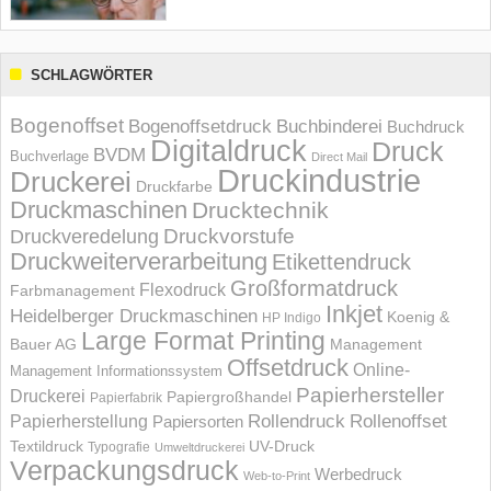
SCHLAGWÖRTER
Bogenoffset
Bogenoffsetdruck
Buchbinderei
Buchdruck
Digitaldruck
Druck
BVDM
Buchverlage
Direct Mail
Druckindustrie
Druckerei
Druckfarbe
Druckmaschinen
Drucktechnik
Druckvorstufe
Druckveredelung
Druckweiterverarbeitung
Etikettendruck
Großformatdruck
Flexodruck
Farbmanagement
Inkjet
Heidelberger Druckmaschinen
Koenig &
HP Indigo
Large Format Printing
Bauer AG
Management
Offsetdruck
Online-
Management Informations­system
Papierhersteller
Druckerei
Papiergroßhandel
Papierfabrik
Rollendruck
Rollenoffset
Papierherstellung
Papiersorten
UV-Druck
Textildruck
Typografie
Umweltdruckerei
Verpackungsdruck
Werbedruck
Web-to-Print