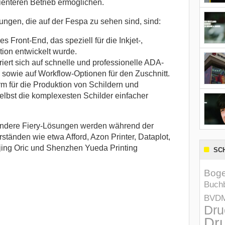
zienteren Betrieb ermöglichen.
ngen, die auf der Fespa zu sehen sind, sind:
es Front-End, das speziell für die Inkjet-,
ion entwickelt wurde.
iert sich auf schnelle und professionelle ADA-
sowie auf Workflow-Optionen für den Zuschnitt.
rm für die Produktion von Schildern und
selbst die komplexesten Schilder einfacher
 andere Fiery-Lösungen werden während der
tänden wie etwa Afford, Azon Printer, Dataplot,
anjing Oric und Shenzhen Yueda Printing
SC
Boge
Buchb
BVD
Dru
Dru