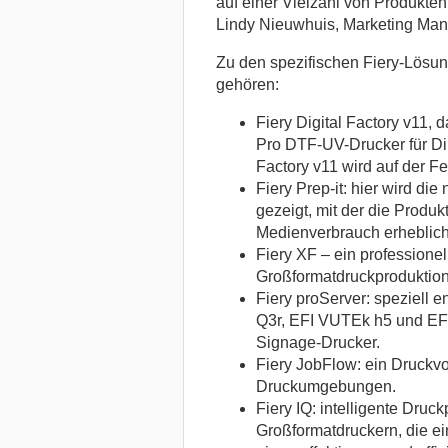
auf einer Vielzahl von Produkte
Lindy Nieuwhuis, Marketing Man
Zu den spezifischen Fiery-Lösun
gehören:
Fiery Digital Factory v11
Pro DTF-UV-Drucker für Dir
Factory v11 wird auf der F
Fiery Prep-it: hier wird di
gezeigt, mit der die Produ
Medienverbrauch erheblich
Fiery XF – ein professionel
Großformatdruckproduktion
Fiery proServer: speziell e
Q3r, EFI VUTEk h5 und EF
Signage-Drucker.
Fiery JobFlow: ein Druckvo
Druckumgebungen.
Fiery IQ: intelligente Dru
Großformatdruckern, die ei