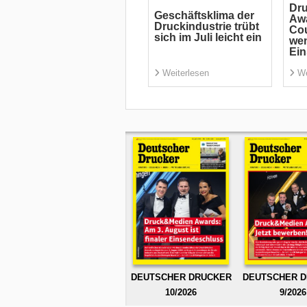
Dr
Geschäftsklima der
Aw
Druckindustrie trübt
Co
sich im Juli leicht ein
wen
Ei
Weiterlesen
We
DEUTSCHER DRUCKER
DEUTSCHER 
10/2026
9/2026