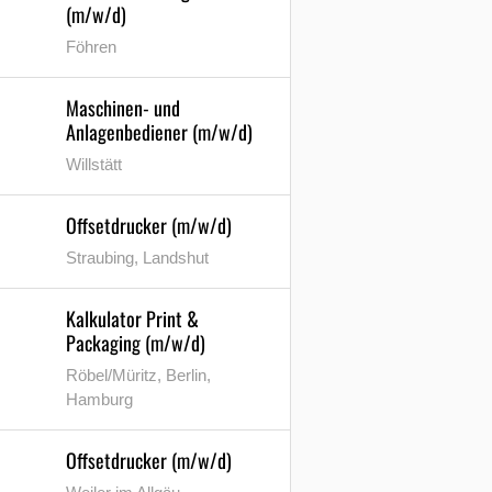
(m/w/d)
Föhren
Maschinen- und
Anlagenbediener (m/w/d)
Willstätt
Offsetdrucker (m/w/d)
Straubing, Landshut
Kalkulator Print &
Packaging (m/w/d)
Röbel/Müritz, Berlin,
Hamburg
Offsetdrucker (m/w/d)