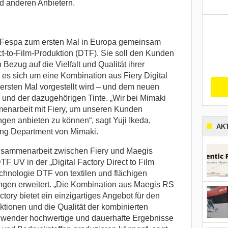
d anderen Anbietern.
r Fespa zum ersten Mal in Europa gemeinsam
ct-to-Film-Produktion (DTF). Sie soll den Kunden
Bezug auf die Vielfalt und Qualität ihrer
 es sich um eine Kombination aus Fiery Digital
 ersten Mal vorgestellt wird – und dem neuen
nd der dazugehörigen Tinte. „Wir bei Mimaki
menarbeit mit Fiery, um unseren Kunden
gen anbieten zu können“, sagt Yuji Ikeda,
AK
ng Department von Mimaki.
usammenarbeit zwischen Fiery und Maegis
F UV in der „Digital Factory Direct to Film
echnologie DTF von textilen und flächigen
n erweitert. „Die Kombination aus Maegis RS
tory bietet ein einzigartiges Angebot für den
ktionen und die Qualität der kombinierten
wender hochwertige und dauerhafte Ergebnisse