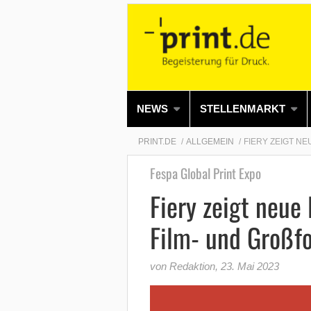
NEWS
STELLENMARKT
PRINT.DE
ALLGEMEIN
FIERY ZEIGT N
Fespa Global Print Expo
Fiery zeigt neue
Film- und Großf
von Redaktion
,
23. Mai 2023