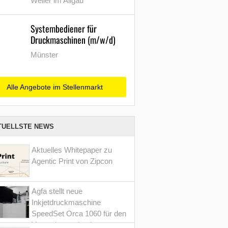
Weiler im Allgäu
Systembediener für
Druckmaschinen (m/w/d)
Münster
Alle Angebote im Stellenmarkt
TUELLSTE NEWS
Aktuelles Whitepaper zu
Agentic Print von Zipcon
Agfa stellt neue
Inkjetdruckmaschine
SpeedSet Orca 1060 für den
Verpackungsdruck vor