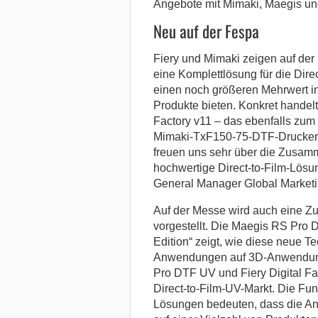
Angebote mit Mimaki, Maegis un
Neu auf der Fespa
Fiery und Mimaki zeigen auf de
eine Komplettlösung für die Dire
einen noch größeren Mehrwert in 
Produkte bieten. Konkret handelt
Factory v11 – das ebenfalls zum
Mimaki-TxF150-75-DTF-Drucker u
freuen uns sehr über die Zusam
hochwertige Direct-to-Film-Lösun
General Manager Global Marketi
Auf der Messe wird auch eine Z
vorgestellt. Die Maegis RS Pro DT
Edition“ zeigt, wie diese neue T
Anwendungen auf 3D-Anwendunge
Pro DTF UV und Fiery Digital Fac
Direct-to-Film-UV-Markt. Die Fun
Lösungen bedeuten, dass die An