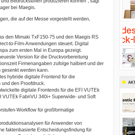
n und Bedruckstoffen produzieren können“, sagt
ager bei Maegis.
gen, die auf der Messe vorgestellt werden,
, das den Mimaki TxF150-75 und den Maegis RS
ect-to-Film-Anwendungen steuert. Digital
espa zum ersten Mal in Europa gezeigt.
e neueste Version für die Druckvorbereitung
ktionszeit Firmenangaben zufolge halbiert und der
 gesenkt werden kann.
les hybride digitale Frontend für die
AK
 und den Proofdruck.
ntwickelte digitale Frontends für die EFI VUTEk
I VUTEk FabriVU 340i+ Superwide- und Soft
rstufen-Workflow für großformatige
ckproduktionsanalysen für Anwender von
ne faktenbasierte Entscheidungsfindung für