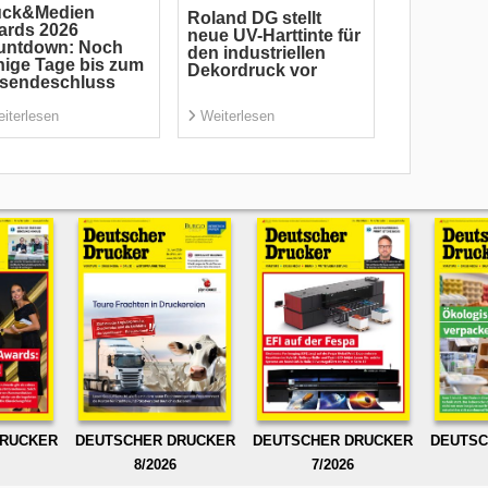
uck&Medien
Roland DG stellt
ards 2026
neue UV-Harttinte für
untdown: Noch
den industriellen
ige Tage bis zum
Dekordruck vor
nsendeschluss
iterlesen
Weiterlesen
DRUCKER
DEUTSCHER DRUCKER
DEUTSCHER DRUCKER
DEUTSC
8/2026
7/2026