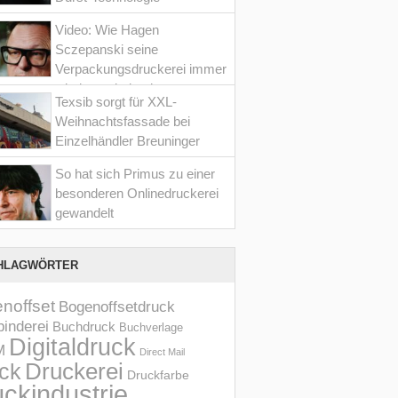
Video: Wie Hagen
Sczepanski seine
Verpackungsdruckerei immer
wieder optimiert hat
Texsib sorgt für XXL-
Weihnachtsfassade bei
Einzelhändler Breuninger
So hat sich Primus zu einer
besonderen Onlinedruckerei
gewandelt
HLAGWÖRTER
noffset
Bogenoffsetdruck
inderei
Buchdruck
Buchverlage
Digitaldruck
M
Direct Mail
Druckerei
ck
Druckfarbe
ckindustrie