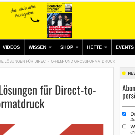
VIDEOS
WISSEN
SHOP
HEFTE
EVENTS
EUE LÖSUNGEN FÜR DIRECT-TO-FILM- UND GROSSFORMATDRUCK
NE
 Lösungen für Direct-to-
Abon
pers
ormatdruck
D
Dr
W
un