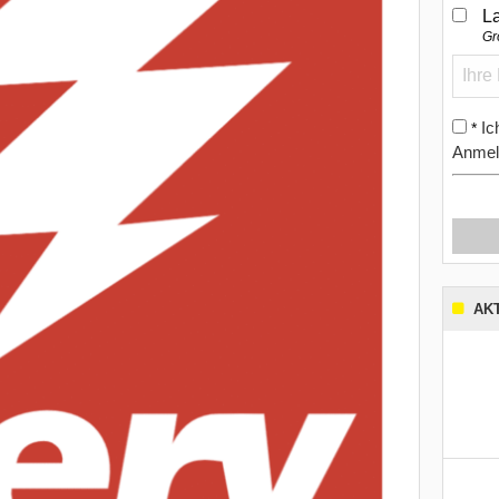
L
Gr
Ic
*
Anmel
AK