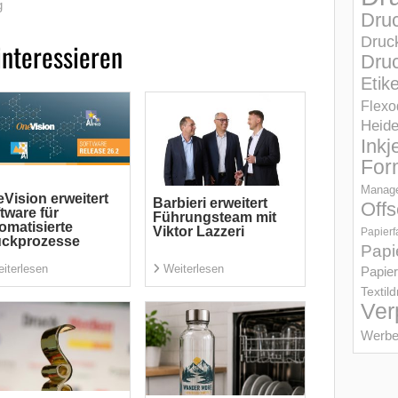
g
Dru
Druc
interessieren
Druc
Etik
Flexo
Heid
Inkj
For
Manage
Vision erweitert
Barbieri erweitert
Offs
tware für
Führungsteam mit
omatisierte
Viktor Lazzeri
Papierf
uckprozesse
Papi
iterlesen
Weiterlesen
Papier
Textil
Ver
Werbe