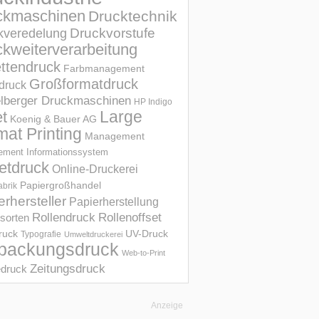
ckmaschinen
Drucktechnik
Druckvorstufe
kveredelung
kweiterverarbeitung
ettendruck
Farbmanagement
Großformatdruck
druck
elberger Druckmaschinen
HP Indigo
et
Large
Koenig & Bauer AG
mat Printing
Management
ment Informations­system
etdruck
Online-Druckerei
Papiergroßhandel
abrik
erhersteller
Papierherstellung
Rollendruck
Rollenoffset
sorten
UV-Druck
druck
Typografie
Umweltdruckerei
packungsdruck
Web-to-Print
Zeitungsdruck
druck
Anzeige