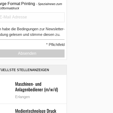
arge Format Printing
Spezialnews zum
oßformatdruck
h habe die Bedingungen zur Newsletter-
dung gelesen und stimme diesen zu.
*
Pflichtfeld
Absenden
TUELLSTE STELLENANZEIGEN
Maschinen- und
Anlagenbediener (m/w/d)
Erlangen
Medientechnologe Druck