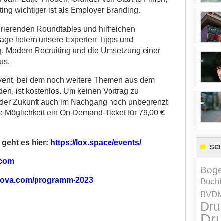
ing wichtiger ist als Employer Branding.
irierenden Roundtables und hilfreichen
ge liefern unsere Experten Tipps und
g, Modern Recruiting und die Umsetzung einer
us.
vent, bei dem noch weitere Themen aus dem
n, ist kostenlos. Um keinen Vortrag zu
der Zukunft auch im Nachgang noch unbegrenzt
e Möglichkeit ein On-Demand-Ticket für 79,00 €
geht es hier:
https://lox.space/events/
SC
com
Boge
ova.com/programm-2023
Buchb
BVD
Dru
Dru