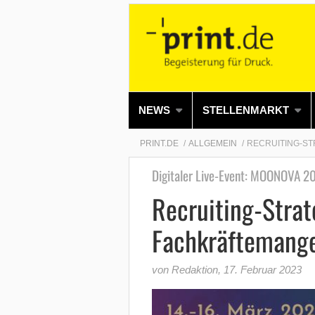
NEWS
STELLENMARKT
PRINT.DE
ALLGEMEIN
RECRUITING-S
Digitaler Live-Event: MOONOVA 2
Recruiting-Stra
Fachkräftemange
von Redaktion
,
17. Februar 2023