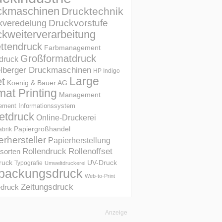
ckmaschinen
Drucktechnik
Druckvorstufe
kveredelung
kweiterverarbeitung
ettendruck
Farbmanagement
Großformatdruck
druck
elberger Druckmaschinen
HP Indigo
et
Large
Koenig & Bauer AG
mat Printing
Management
ment Informations­system
etdruck
Online-Druckerei
Papiergroßhandel
abrik
erhersteller
Papierherstellung
Rollendruck
Rollenoffset
sorten
UV-Druck
druck
Typografie
Umweltdruckerei
packungsdruck
Web-to-Print
Zeitungsdruck
druck
Anzeige