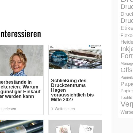
Dru
Druc
Druc
Etik
interessieren
Flexo
Heid
Inkj
For
Manage
Offs
Papierf
Schließung des
erbestände in
Papi
Druckzentrums
ckereien: Warum
Hagen
Papier
 günstiger Einkauf
voraussichtlich bis
er werden kann
Textil
Mitte 2027
Ver
iterlesen
Weiterlesen
Werbe