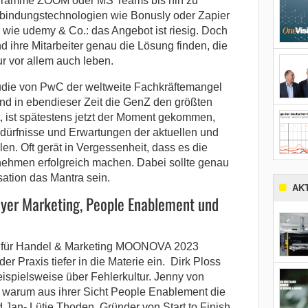
gramme ZOOM oder MS Teams bis hin zu
rbindungstechnologien wie Bonusly oder Zapier
 wie udemy & Co.: das Angebot ist riesig. Doch
 ihre Mitarbeiter genau die Lösung finden, die
ur vor allem auch leben.
udie von PwC der weltweite Fachkräftemangel
nd in ebendieser Zeit die GenZ den größten
, ist spätestens jetzt der Moment gekommen,
dürfnisse und Erwartungen der aktuellen und
en. Oft gerät in Vergessenheit, dass es die
rnehmen erfolgreich machen. Dabei sollte genau
sation das Mantra sein.
AK
oyer Marketing, People Enablement und
orm für Handel & Marketing MOONOVA 2023
r Praxis tiefer in die Materie ein. Dirk Ploss
beispielsweise über Fehlerkultur. Jenny von
 warum aus ihrer Sicht People Enablement die
d Jan- Lütje Thoden, Gründer von Start to Finish,