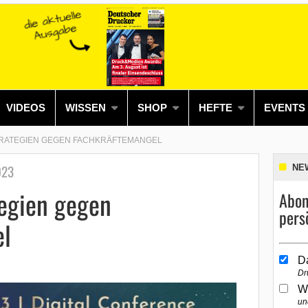
VIDEOS
WISSEN
SHOP
HEFTE
EVENTS
TRATEGIEN GEGEN FACHKRÄFTEMANGEL
023
NE
tegien gegen
Abon
pers
l
D
Dr
W
un