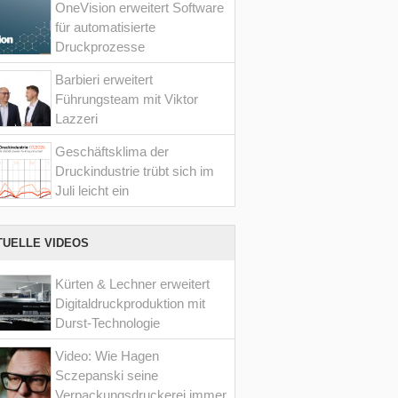
OneVision erweitert Software
für automatisierte
Druckprozesse
Barbieri erweitert
Führungsteam mit Viktor
Lazzeri
Geschäftsklima der
Druckindustrie trübt sich im
Juli leicht ein
TUELLE VIDEOS
Kürten & Lechner erweitert
Digitaldruckproduktion mit
Durst-Technologie
Video: Wie Hagen
Sczepanski seine
Verpackungsdruckerei immer