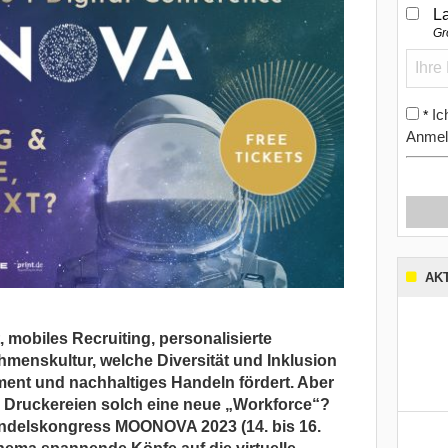
L
Gr
Ic
*
Anmel
AK
t, mobiles
Recruiting, personalisierte
enskultur, welche Diversität und Inklusion
ent und nachhaltiges Handeln fördert. Aber
in Druckereien solch eine neue „Workforce“?
andelskongress MOONOVA 2023 (14. bis 16.