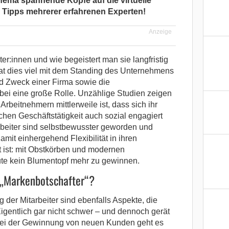
hema spannende Köpfe auf die virtuelle
n Tipps mehrerer erfahrenen Experten!
Anzeige
r:innen und wie begeistert man sie langfristig
t dies viel mit dem Standing des Unternehmens
nd Zweck einer Firma sowie die
bei eine große Rolle. Unzählige Studien zeigen
Arbeitnehmern mittlerweile ist, dass sich ihr
hen Geschäftstätigkeit auch sozial engagiert
arbeiter sind selbstbewusster geworden und
mit einhergehend Flexibilität in ihren
kt ist: mit Obstkörben und modernen
eute kein Blumentopf mehr zu gewinnen.
 „Markenbotschafter“?
der Mitarbeiter sind ebenfalls Aspekte, die
gentlich gar nicht schwer – und dennoch gerät
 bei der Gewinnung von neuen Kunden geht es