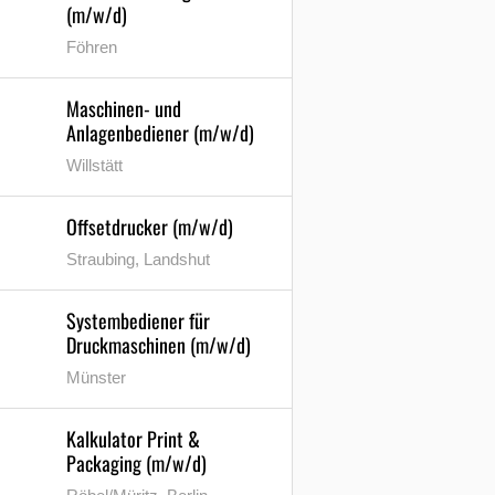
(m/w/d)
Föhren
Maschinen- und
Anlagenbediener (m/w/d)
Willstätt
Offsetdrucker (m/w/d)
Straubing, Landshut
Systembediener für
Druckmaschinen (m/w/d)
Münster
Kalkulator Print &
Packaging (m/w/d)