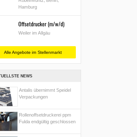
Röbel/Müritz, Berlin,
Hamburg
Offsetdrucker (m/w/d)
Weiler im Allgäu
Alle Angebote im Stellenmarkt
TUELLSTE NEWS
Antalis übernimmt Speidel
Verpackungen
Rollenoffsetdruckerei ppm
Fulda endgültig geschlossen