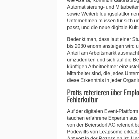
wie Asana, Kommunikationspro
Automatisierung- und Mitarbeite
sowie Weiterbildungsplattformen
Unternehmen müssen für sich und
passt, und die neue digitale Kult
Bedenkt man, dass laut einer St
bis 2030 enorm ansteigen wird u
Anteil am Arbeitsmarkt ausmacht
umzudenken und sich auf die Be
künftigen Arbeitnehmer einzustell
Mitarbeiter sind, die jedes Unte
diese Erkenntnis in jeder Organi
Profis referieren über Empl
Fehlerkultur
Auf der digitalen Event-Plattf
tauchen erfahrene Experten aus de
von der Beiersdorf AG referiert 
Podewills von Leapsome erklärt,
Antwort in der Rezession ist. Un