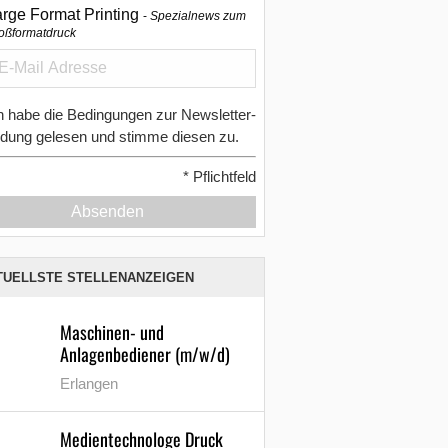
arge Format Printing
Spezialnews zum
oßformatdruck
h habe die Bedingungen zur Newsletter-
dung gelesen und stimme diesen zu.
*
Pflichtfeld
Absenden
TUELLSTE STELLENANZEIGEN
Maschinen- und
Anlagenbediener (m/w/d)
Erlangen
Medientechnologe Druck