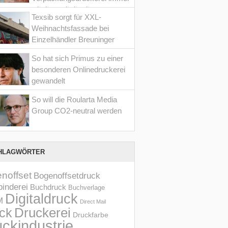
wieder optimiert hat
Texsib sorgt für XXL-
Weihnachtsfassade bei
Einzelhändler Breuninger
So hat sich Primus zu einer
besonderen Onlinedruckerei
gewandelt
So will die Roularta Media
Group CO2-neutral werden
HLAGWÖRTER
noffset
Bogenoffsetdruck
inderei
Buchdruck
Buchverlage
Digitaldruck
M
Direct Mail
Druckerei
ck
Druckfarbe
ckindustrie