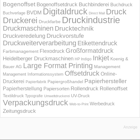
Bogenoffset
Bogenoffsetdruck
Buchbinderei
Buchdruck
Digitaldruck
Druck
BVDM
Buchverlage
Direct Mail
Druckindustrie
Druckerei
Druckfarbe
Druckmaschinen
Drucktechnik
Druckvorstufe
Druckveredelung
Druckweiterverarbeitung
Etikettendruck
Großformatdruck
Flexodruck
Farbmanagement
Inkjet
Heidelberger Druckmaschinen
Koenig &
HP Indigo
Large Format Printing
Bauer AG
Management
Offsetdruck
Online-
Management Informations­system
Papierhersteller
Druckerei
Papiergroßhandel
Papierfabrik
Rollendruck
Rollenoffset
Papierherstellung
Papiersorten
UV-Druck
Textildruck
Typografie
Umweltdruckerei
Verpackungsdruck
Werbedruck
Web-to-Print
Zeitungsdruck
Anzeige