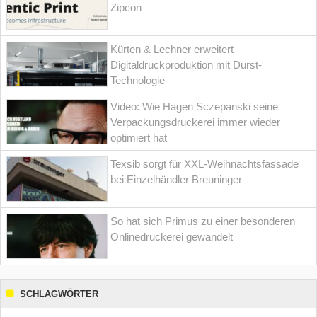
Zipcon
Kürten & Lechner erweitert
Digitaldruckproduktion mit Durst-
Technologie
Video: Wie Hagen Sczepanski seine
Verpackungsdruckerei immer wieder
optimiert hat
Texsib sorgt für XXL-Weihnachtsfassade
bei Einzelhändler Breuninger
So hat sich Primus zu einer besonderen
Onlinedruckerei gewandelt
SCHLAGWÖRTER