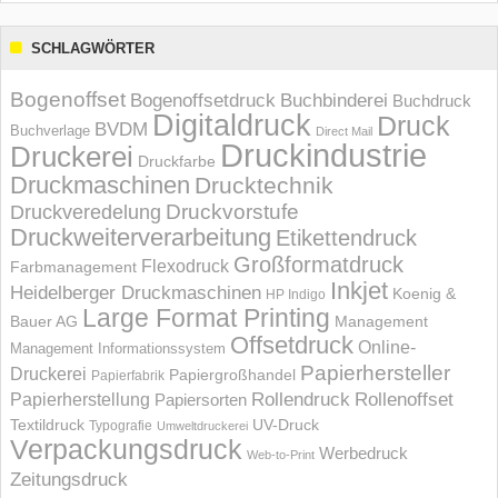
SCHLAGWÖRTER
Bogenoffset
Bogenoffsetdruck
Buchbinderei
Buchdruck
Digitaldruck
Druck
BVDM
Buchverlage
Direct Mail
Druckindustrie
Druckerei
Druckfarbe
Druckmaschinen
Drucktechnik
Druckvorstufe
Druckveredelung
Druckweiterverarbeitung
Etikettendruck
Großformatdruck
Flexodruck
Farbmanagement
Inkjet
Heidelberger Druckmaschinen
Koenig &
HP Indigo
Large Format Printing
Bauer AG
Management
Offsetdruck
Online-
Management Informations­system
Papierhersteller
Druckerei
Papiergroßhandel
Papierfabrik
Rollendruck
Rollenoffset
Papierherstellung
Papiersorten
UV-Druck
Textildruck
Typografie
Umweltdruckerei
Verpackungsdruck
Werbedruck
Web-to-Print
Zeitungsdruck