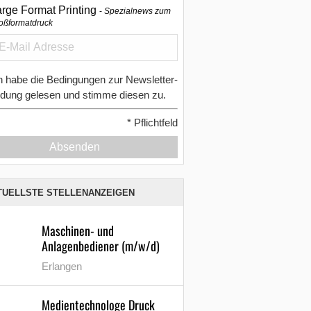
arge Format Printing
Spezialnews zum
oßformatdruck
h habe die Bedingungen zur Newsletter-
dung gelesen und stimme diesen zu.
*
Pflichtfeld
Absenden
TUELLSTE STELLENANZEIGEN
Maschinen- und
Anlagenbediener (m/w/d)
Erlangen
Medientechnologe Druck