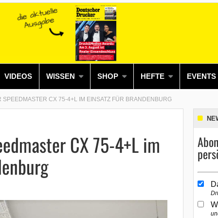
VIDEOS
WISSEN
SHOP
HEFTE
EVENTS
 SPEEDMASTER CX 75-4+L IM EINSATZ FÜR BRANDENBURG
NE
eedmaster CX 75-4+L im
Abon
pers
denburg
D
Dr
W
un