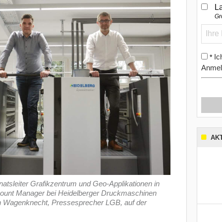
L
Gr
Ic
*
Anmel
AK
rnatsleiter Grafikzentrum und Geo-Applikationen in
count Manager bei Heidelberger Druckmaschinen
n Wagenknecht, Pressesprecher LGB, auf der