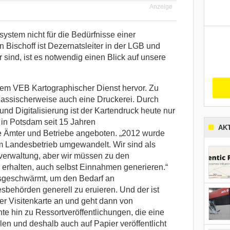
Anzeige
ystem nicht für die Bedürfnisse einer
 Bischoff ist Dezernatsleiter in der LGB und
r sind, ist es notwendig einen Blick auf unsere
dem VEB Kartographischer Dienst hervor. Zu
lassischerweise auch eine Druckerei. Durch
d Digitalisierung ist der Kartendruck heute nur
in Potsdam seit 15 Jahren
AK
e Ämter und Betriebe angeboten. „2012 wurde
Landesbetrieb umgewandelt. Wir sind als
sverwaltung, aber wir müssen zu den
erhalten, auch selbst Einnahmen generieren.“
usgeschwärmt, um den Bedarf an
behörden generell zu eruieren. Und der ist
der Visitenkarte an und geht dann von
e hin zu Ressortveröffentlichungen, die eine
ollen und deshalb auch auf Papier veröffentlicht