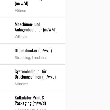
(m/w/d)
Föhren
Maschinen- und
Anlagenbediener (m/w/d)
Willstätt
Offsetdrucker (m/w/d)
Straubing, Landshut
Systembediener für
Druckmaschinen (m/w/d)
Münster
Kalkulator Print &
Packaging (m/w/d)