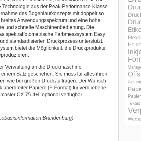
Dru
tive Technologie aus der Peak-Performance-Klasse
rnahme des Bogenlaufkonzepts mit doppelt so
Druc
in breites Anwendungsspektrum und eine hohe
Druc
ache und schnelle Maschinenbedienung. Die
Etik
 das spektralfotometrische Farbmesssystem Easy
Flexo
und standardisierten Druckprozess unterstützt.
Heid
tem bietet die Möglichkeit, die Druckprodukte
Inkj
eproduzieren.
For
er Verwaltung an die Druckmaschine
Manage
Offs
einem Satz geschehen: Sie muss für alles ihren
agen wie bei großen Druckaufträgen. Der Wunsch
Papierf
 überbreiter Papiere (F-Format) für verbliebene
Papi
master CX 75-4+L optional verfügbar.
Papier
Textil
Ver
basisinformation Brandenburg)
Werbe