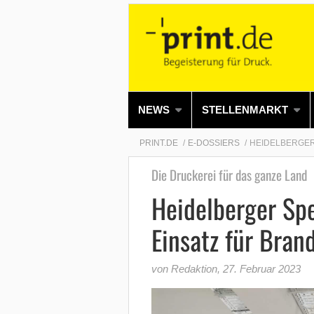
NEWS
STELLENMARKT
PRINT.DE
E-DOSSIERS
HEIDELBERGER
Die Druckerei für das ganze Land
Heidelberger Sp
Einsatz für Bran
von Redaktion
,
27. Februar 2023