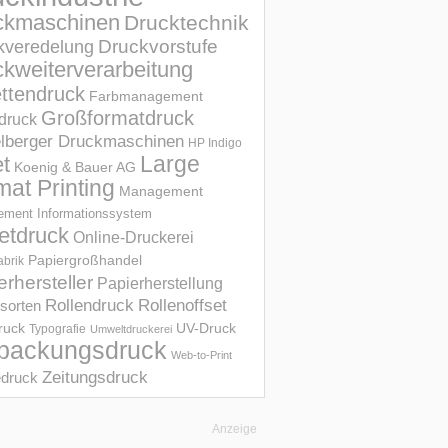
ckmaschinen
Drucktechnik
Druckvorstufe
kveredelung
kweiterverarbeitung
ettendruck
Farbmanagement
Großformatdruck
druck
elberger Druckmaschinen
HP Indigo
et
Large
Koenig & Bauer AG
mat Printing
Management
ment Informations­system
etdruck
Online-Druckerei
Papiergroßhandel
abrik
erhersteller
Papierherstellung
Rollendruck
Rollenoffset
sorten
UV-Druck
druck
Typografie
Umweltdruckerei
packungsdruck
Web-to-Print
Zeitungsdruck
druck
Anzeige