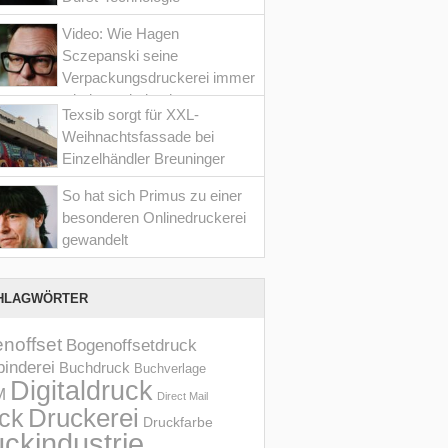
Video: Wie Hagen
Sczepanski seine
Verpackungsdruckerei immer
wieder optimiert hat
Texsib sorgt für XXL-
Weihnachtsfassade bei
Einzelhändler Breuninger
So hat sich Primus zu einer
besonderen Onlinedruckerei
gewandelt
HLAGWÖRTER
noffset
Bogenoffsetdruck
inderei
Buchdruck
Buchverlage
Digitaldruck
M
Direct Mail
Druckerei
ck
Druckfarbe
ckindustrie