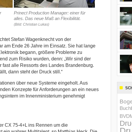
r
Prinect Production Manager: einer für
alles. Das neue Maß an Flexibilität.
(Bild: Christian Lukas)
ichtet Stefan Wagenknecht von der
war am Ende 26 Jahre im Einsatz. Sie hat lange
 Elektronik begann, größere Probleme zu
end zum Risiko wurden, denn: „Wir sind der
r fast alle Ressorts des Landes Brandenburg.
t, dann steht der Druck still.“
ationen über neue Systeme eingeholt. Aus
SC
nden Konzepte für Anforderungen an ein neues
ungsintern im Innenministerium genehmigt
Boge
Buchb
BVD
Dru
er CX 75-4+L ins Rennen um die
Dru
t ein wahres Multitalent, so Matthias Heck. Die