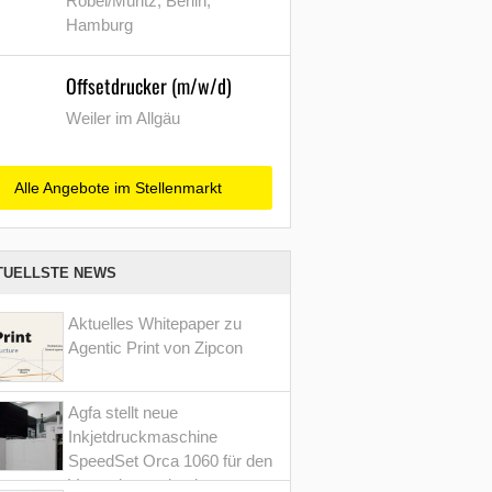
Röbel/Müritz, Berlin,
Hamburg
Offsetdrucker (m/w/d)
Weiler im Allgäu
Alle Angebote im Stellenmarkt
TUELLSTE NEWS
Aktuelles Whitepaper zu
Agentic Print von Zipcon
Agfa stellt neue
Inkjetdruckmaschine
SpeedSet Orca 1060 für den
Verpackungsdruck vor