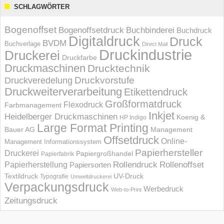
SCHLAGWÖRTER
Bogenoffset
Bogenoffsetdruck
Buchbinderei
Buchdruck
Digitaldruck
Druck
BVDM
Buchverlage
Direct Mail
Druckindustrie
Druckerei
Druckfarbe
Druckmaschinen
Drucktechnik
Druckvorstufe
Druckveredelung
Druckweiterverarbeitung
Etikettendruck
Großformatdruck
Flexodruck
Farbmanagement
Inkjet
Heidelberger Druckmaschinen
Koenig &
HP Indigo
Large Format Printing
Bauer AG
Management
Offsetdruck
Online-
Management Informations­system
Papierhersteller
Druckerei
Papiergroßhandel
Papierfabrik
Rollendruck
Rollenoffset
Papierherstellung
Papiersorten
UV-Druck
Textildruck
Typografie
Umweltdruckerei
Verpackungsdruck
Werbedruck
Web-to-Print
Zeitungsdruck