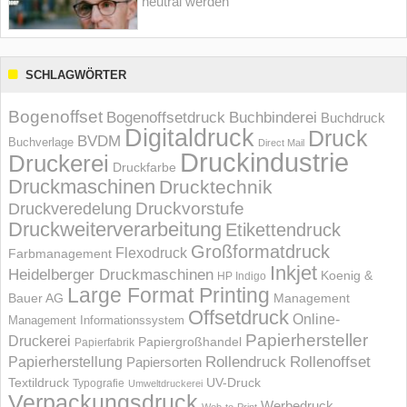
neutral werden
SCHLAGWÖRTER
Bogenoffset
Bogenoffsetdruck
Buchbinderei
Buchdruck
Digitaldruck
Druck
BVDM
Buchverlage
Direct Mail
Druckindustrie
Druckerei
Druckfarbe
Druckmaschinen
Drucktechnik
Druckvorstufe
Druckveredelung
Druckweiterverarbeitung
Etikettendruck
Großformatdruck
Flexodruck
Farbmanagement
Inkjet
Heidelberger Druckmaschinen
Koenig &
HP Indigo
Large Format Printing
Bauer AG
Management
Offsetdruck
Online-
Management Informations­system
Papierhersteller
Druckerei
Papiergroßhandel
Papierfabrik
Rollendruck
Rollenoffset
Papierherstellung
Papiersorten
UV-Druck
Textildruck
Typografie
Umweltdruckerei
Verpackungsdruck
Werbedruck