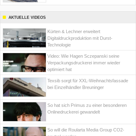
AKTUELLE VIDEOS
Kürten & Lechner erweitert
Digitaldruckproduktion mit Durst-
Technologie
Video: Wie Hagen Sczepanski seine
Verpackungsdruckerei immer wieder
optimiert hat
Texsib sorgt für XXL-Weihnachtsfassade
bei Einzelhändler Breuninger
So hat sich Primus zu einer besonderen
Onlinedruckerei gewandelt
So will die Roularta Media Group CO2-