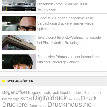
Digitaldruckproduktion mit Durst-
Technologie
Video: Wie Hagen Sczepanski seine
Verpackungsdruckerei immer wieder
optimiert hat
Texsib sorgt für XXL-Weihnachtsfassade
bei Einzelhändler Breuninger
So hat sich Primus zu einer besonderen
Onlinedruckerei gewandelt
SCHLAGWÖRTER
Bogenoffset
Bogenoffsetdruck
Buchbinderei
Buchdruck
Digitaldruck
Druck
BVDM
Buchverlage
Direct Mail
Druckindustrie
Druckerei
Druckfarbe