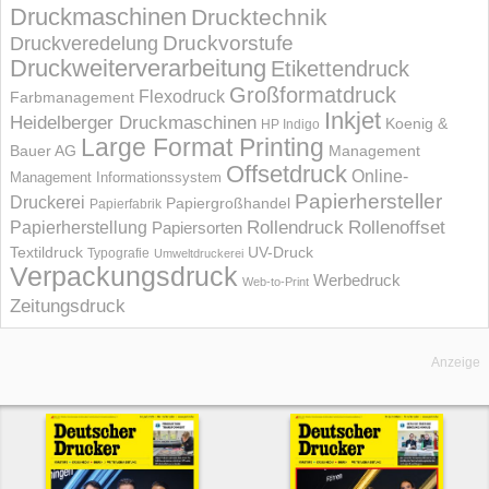
Druckmaschinen
Drucktechnik
Druckvorstufe
Druckveredelung
Druckweiterverarbeitung
Etikettendruck
Großformatdruck
Flexodruck
Farbmanagement
Inkjet
Heidelberger Druckmaschinen
Koenig &
HP Indigo
Large Format Printing
Bauer AG
Management
Offsetdruck
Online-
Management Informations­system
Papierhersteller
Druckerei
Papiergroßhandel
Papierfabrik
Rollendruck
Rollenoffset
Papierherstellung
Papiersorten
UV-Druck
Textildruck
Typografie
Umweltdruckerei
Verpackungsdruck
Werbedruck
Web-to-Print
Zeitungsdruck
Anzeige