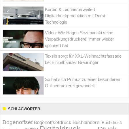
Kürten & Lechner erweitert
Digitaldruckproduktion mit Durst-
Technologie
Video: Wie Hagen Sczepanski seine
Verpackungsdruckerei immer wieder
optimiert hat
Texsib sorgt für XXL-Weihnachtsfassade
bei Einzelhändler Breuninger
So hat sich Primus zu einer besonderen
Onlinedruckerei gewandelt
SCHLAGWÖRTER
Bogenoffset
Bogenoffsetdruck
Buchbinderei
Buchdruck
Digitaldruck