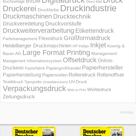
Druck
BVDM
Buchverlage
Direct Mail
Druckindustrie
Druckerei
Druckfarbe
Druckmaschinen
Drucktechnik
Druckvorstufe
Druckveredelung
Druckweiterverarbeitung
Etikettendruck
Großformatdruck
Flexodruck
Farbmanagement
Inkjet
Heidelberger Druckmaschinen
Koenig &
HP Indigo
Large Format Printing
Bauer AG
Management
Offsetdruck
Online-
Management Informations­system
Papierhersteller
Druckerei
Papiergroßhandel
Papierfabrik
Rollendruck
Rollenoffset
Papierherstellung
Papiersorten
UV-Druck
Textildruck
Typografie
Umweltdruckerei
Verpackungsdruck
Werbedruck
Web-to-Print
Zeitungsdruck
Anzeige