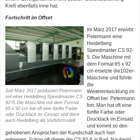
Kreß ebenfalls inne hat.
Fortschritt im Offset
Im März 2017 erwirbt
Petermann eine
Heidelberg
Speedmaster CS 92-
5. Die Maschine mit
dem Format 65 x 92
cm ersetzte die102er-
Maschine und führte
die
Seit März 2017 produziert Petermann
Weiterentwicklung im
mit einer Heidelberg Speedmaster CS
Offset bei Petermann
92-5. Die Maschine mit dem Format
fort. Man hat oft eine
65 x 92 cm hat oft eine fünfte Farbe
fünfte Farbe oder
oder Drucklack im Einsatz und dient
Drucklack im Einsatz
auch Heidelberg als Vorführmodell.
und kommt so den
gehobenen Ansprüchen der Kundschaft auch hier
entgegen. Schon oft diente die CS 92-5 in Bad Nauheim