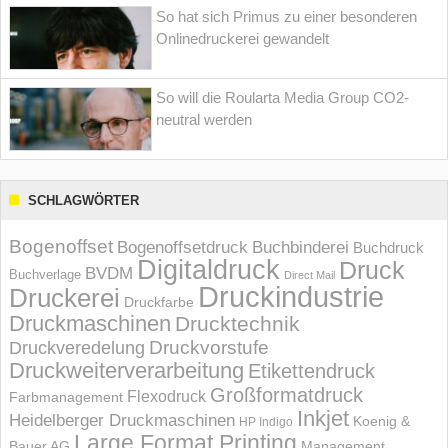
So hat sich Primus zu einer besonderen
Onlinedruckerei gewandelt
So will die Roularta Media Group CO2-
neutral werden
SCHLAGWÖRTER
Bogenoffset
Bogenoffsetdruck
Buchbinderei
Buchdruck
Digitaldruck
Druck
BVDM
Buchverlage
Direct Mail
Druckindustrie
Druckerei
Druckfarbe
Druckmaschinen
Drucktechnik
Druckvorstufe
Druckveredelung
Druckweiterverarbeitung
Etikettendruck
Großformatdruck
Flexodruck
Farbmanagement
Inkjet
Heidelberger Druckmaschinen
Koenig &
HP Indigo
Large Format Printing
Bauer AG
Management