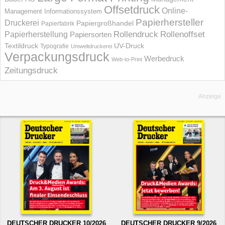
Offsetdruck
Online-
Management Informations­system
Papierhersteller
Druckerei
Papiergroßhandel
Papierfabrik
Rollendruck
Rollenoffset
Papierherstellung
Papiersorten
UV-Druck
Textildruck
Typografie
Umweltdruckerei
Verpackungsdruck
Werbedruck
Web-to-Print
Zeitungsdruck
Anzeige
DEUTSCHER DRUCKER 10/2026
DEUTSCHER DRUCKER 9/2026