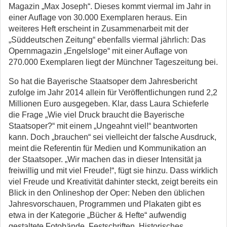
Magazin „Max Joseph“. Dieses kommt viermal im Jahr in
einer Auflage von 30.000 Exemplaren heraus. Ein
weiteres Heft erscheint in Zusammenarbeit mit der
„Süddeutschen Zeitung“ ebenfalls viermal jährlich: Das
Opernmagazin „Engelsloge“ mit einer Auflage von
270.000 Exemplaren liegt der Münchner Tageszeitung bei.
So hat die Bayerische Staatsoper dem Jahresbericht
zufolge im Jahr 2014 allein für Veröffentlichungen rund 2,2
Millionen Euro ausgegeben. Klar, dass Laura Schieferle
die Frage „Wie viel Druck braucht die Bayerische
Staatsoper?“ mit einem „Ungeahnt viel!“ beantworten
kann. Doch „brauchen“ sei vielleicht der falsche Ausdruck,
meint die Referentin für Medien und Kommunikation an
der Staatsoper. „Wir machen das in dieser Intensität ja
freiwillig und mit viel Freude!“, fügt sie hinzu. Dass wirklich
viel Freude und Kreativität dahinter steckt, zeigt bereits ein
Blick in den Onlineshop der Oper: Neben den üblichen
Jahresvorschauen, Programmen und Plakaten gibt es
etwa in der Kategorie „Bücher & Hefte“ aufwendig
gestaltete Fotobände, Festschriften, Historisches,