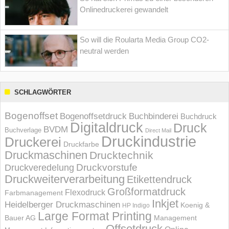
Onlinedruckerei gewandelt
So will die Roularta Media Group CO2-
neutral werden
SCHLAGWÖRTER
Bogenoffset
Bogenoffsetdruck
Buchbinderei
Buchdruck
Digitaldruck
Druck
BVDM
Buchverlage
Direct Mail
Druckindustrie
Druckerei
Druckfarbe
Druckmaschinen
Drucktechnik
Druckvorstufe
Druckveredelung
Druckweiterverarbeitung
Etikettendruck
Großformatdruck
Flexodruck
Farbmanagement
Inkjet
Heidelberger Druckmaschinen
Koenig &
HP Indigo
Large Format Printing
Bauer AG
Management
Offsetdruck