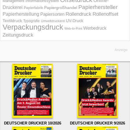
Online-
Management Informations­system
Papierhersteller
Druckerei
Papiergroßhandel
Papierfabrik
Rollendruck
Rollenoffset
Papierherstellung
Papiersorten
UV-Druck
Textildruck
Typografie
Umweltdruckerei
Verpackungsdruck
Werbedruck
Web-to-Print
Zeitungsdruck
Anzeige
DEUTSCHER DRUCKER 10/2026
DEUTSCHER DRUCKER 9/2026