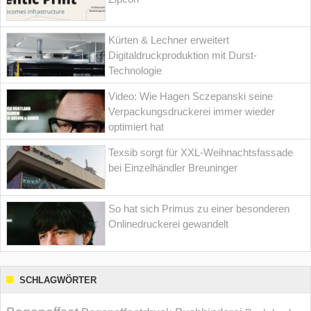
Kürten & Lechner erweitert
Digitaldruckproduktion mit Durst-
Technologie
Video: Wie Hagen Sczepanski seine
Verpackungsdruckerei immer wieder
optimiert hat
Texsib sorgt für XXL-Weihnachtsfassade
bei Einzelhändler Breuninger
So hat sich Primus zu einer besonderen
Onlinedruckerei gewandelt
SCHLAGWÖRTER