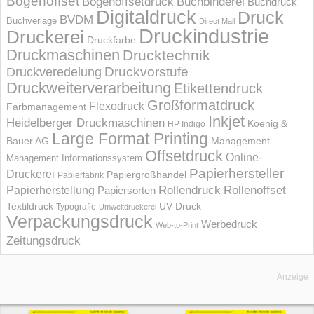
Bogenoffset
Bogenoffsetdruck
Buchbinderei
Buchdruck
Digitaldruck
Druck
BVDM
Buchverlage
Direct Mail
Druckindustrie
Druckerei
Druckfarbe
Druckmaschinen
Drucktechnik
Druckvorstufe
Druckveredelung
Druckweiterverarbeitung
Etikettendruck
Großformatdruck
Flexodruck
Farbmanagement
Inkjet
Heidelberger Druckmaschinen
Koenig &
HP Indigo
Large Format Printing
Bauer AG
Management
Offsetdruck
Online-
Management Informations­system
Papierhersteller
Druckerei
Papiergroßhandel
Papierfabrik
Rollendruck
Rollenoffset
Papierherstellung
Papiersorten
UV-Druck
Textildruck
Typografie
Umweltdruckerei
Verpackungsdruck
Werbedruck
Web-to-Print
Zeitungsdruck
Anzeige