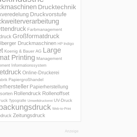
ckmaschinen
Drucktechnik
Druckvorstufe
kveredelung
kweiterverarbeitung
ettendruck
Farbmanagement
Großformatdruck
druck
elberger Druckmaschinen
HP Indigo
et
Large
Koenig & Bauer AG
mat Printing
Management
ment Informations­system
etdruck
Online-Druckerei
Papiergroßhandel
abrik
erhersteller
Papierherstellung
Rollendruck
Rollenoffset
sorten
UV-Druck
druck
Typografie
Umweltdruckerei
packungsdruck
Web-to-Print
Zeitungsdruck
druck
Anzeige