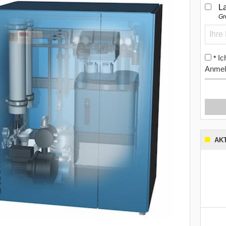
L
Gr
Ic
*
Anmel
AK