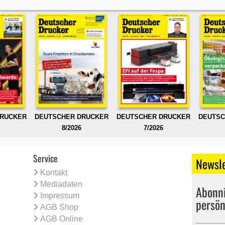
DRUCKER
DEUTSCHER DRUCKER
DEUTSCHER DRUCKER
DEUTSC
8/2026
7/2026
Service
Newsle
Kontakt
Mediadaten
Abonni
Impressum
persön
AGB Shop
AGB Online