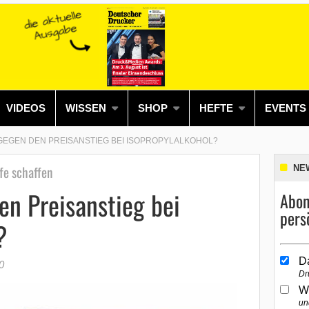
VIDEOS
WISSEN
SHOP
HEFTE
EVENTS
GEGEN DEN PREISANSTIEG BEI ISOPROPYLALKOHOL?
lfe schaffen
NE
n Preisanstieg bei
Abon
pers
?
D
0
Dr
W
un