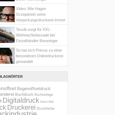
Video: Wie Hagen
Sczepanski seine
Verpackungsdruckerei immer
wieder optimiert hat
Texsib sorgt für XXL-
Weihnachtsfassade bei
Einzelhändler Breuninger
So hat sich Primus zu einer
besonderen Onlinedruckerei
gewandelt
HLAGWÖRTER
noffset
Bogenoffsetdruck
inderei
Buchdruck
Buchverlage
Digitaldruck
M
Direct Mail
Druckerei
ck
Druckfarbe
ckindustrie