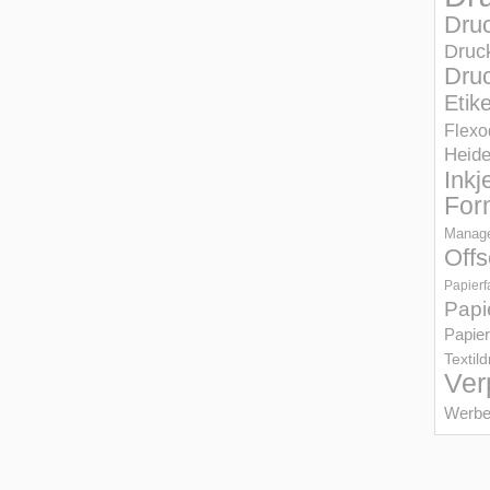
Dru
Druc
Druc
Etik
Flexo
Heid
Inkj
For
Manage
Offs
Papierf
Papi
Papier
Textil
Ver
Werbe