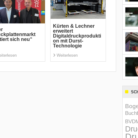
Kürten & Lechner
er
erweitert
ckplattenmarkt
Digitaldruckprodukti
tiert sich neu“
on mit Durst-
Technologie
iterlesen
Weiterlesen
SC
Boge
Buchb
BVD
Dru
Dru