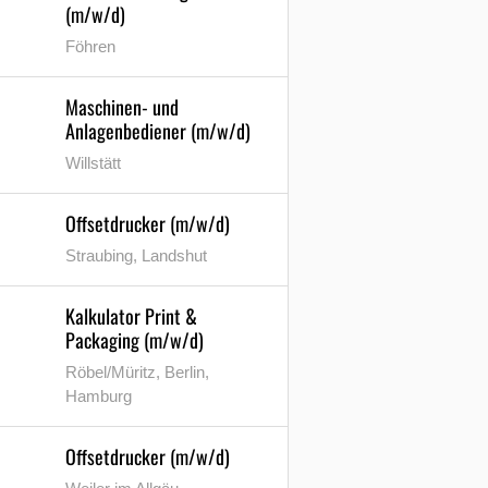
(m/w/d)
Föhren
Maschinen- und
Anlagenbediener (m/w/d)
Willstätt
Offsetdrucker (m/w/d)
Straubing, Landshut
Kalkulator Print &
Packaging (m/w/d)
Röbel/Müritz, Berlin,
Hamburg
Offsetdrucker (m/w/d)