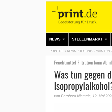
NEWS
STELLENMARKT
PRINT.DE
NEWS
TECHNIK
WAS TUN 
Feuchtmittel-Filtration kann Abhi
Was tun gegen de
Isopropylalkohol
von Bernhard Niemela
,
12. Mai 202