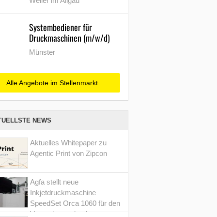
Weiler im Allgäu
Systembediener für
Druckmaschinen (m/w/d)
Münster
Alle Angebote im Stellenmarkt
TUELLSTE NEWS
Aktuelles Whitepaper zu
Agentic Print von Zipcon
Agfa stellt neue
Inkjetdruckmaschine
SpeedSet Orca 1060 für den
Verpackungsdruck vor