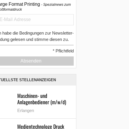
arge Format Printing
Spezialnews zum
oßformatdruck
h habe die Bedingungen zur Newsletter-
dung gelesen und stimme diesen zu.
*
Pflichtfeld
Absenden
TUELLSTE STELLENANZEIGEN
Maschinen- und
Anlagenbediener (m/w/d)
Erlangen
Medientechnologe Druck