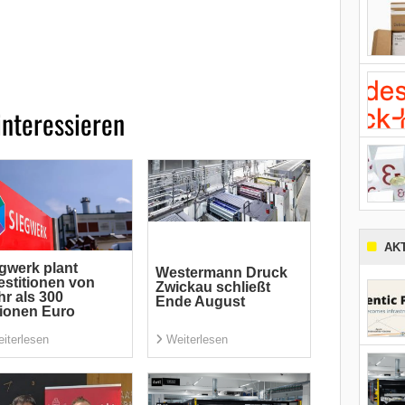
interessieren
AK
gwerk plant
Westermann Druck
estitionen von
Zwickau schließt
r als 300
Ende August
lionen Euro
iterlesen
Weiterlesen