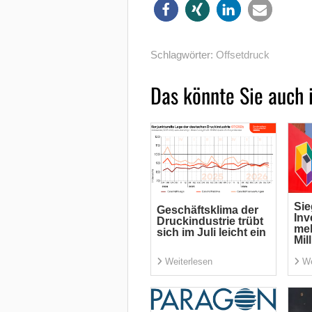
Schlagwörter:
Offsetdruck
Das könnte Sie auch 
Sie
Geschäftsklima der
Inv
Druckindustrie trübt
meh
sich im Juli leicht ein
Mil
Weiterlesen
We