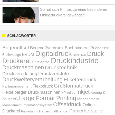
So hat sich Primus zu einer besonderen
Onlinedruckerei gewandelt
SCHLAGWÖRTER
Bogenoffset
Bogenoffsetdruck
Buchbinderei
Buchdruck
Digitaldruck
Druck
BVDM
Buchverlage
Direct Mail
Druckindustrie
Druckerei
Druckfarbe
Druckmaschinen
Drucktechnik
Druckvorstufe
Druckveredelung
Druckweiterverarbeitung
Etikettendruck
Großformatdruck
Flexodruck
Farbmanagement
Inkjet
Heidelberger Druckmaschinen
Koenig &
HP Indigo
Large Format Printing
Bauer AG
Management
Offsetdruck
Online-
Management Informations­system
Papierhersteller
Druckerei
Papiergroßhandel
Papierfabrik