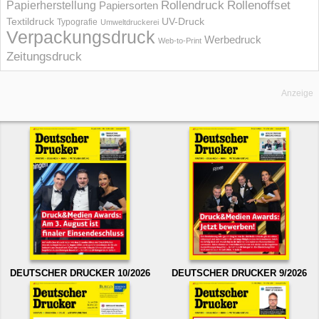
Rollendruck
Rollenoffset
Papierherstellung
Papiersorten
UV-Druck
Textildruck
Typografie
Umweltdruckerei
Verpackungsdruck
Werbedruck
Web-to-Print
Zeitungsdruck
Anzeige
DEUTSCHER DRUCKER 10/2026
DEUTSCHER DRUCKER 9/2026