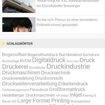
Texsib sorgt für XXL-Weihnachtsfassade
bei Einzelhändler Breuninger
So hat sich Primus zu einer besonderen
Onlinedruckerei gewandelt
SCHLAGWÖRTER
Bogenoffset
Bogenoffsetdruck
Buchbinderei
Buchdruck
Digitaldruck
Druck
BVDM
Buchverlage
Direct Mail
Druckindustrie
Druckerei
Druckfarbe
Druckmaschinen
Drucktechnik
Druckvorstufe
Druckveredelung
Druckweiterverarbeitung
Etikettendruck
Großformatdruck
Flexodruck
Farbmanagement
Inkjet
Heidelberger Druckmaschinen
Koenig &
HP Indigo
Large Format Printing
Bauer AG
Management