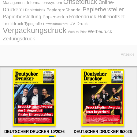
Offsetdruck
Online-
Management Informations­system
Papierhersteller
Druckerei
Papiergroßhandel
Papierfabrik
Rollendruck
Rollenoffset
Papierherstellung
Papiersorten
UV-Druck
Textildruck
Typografie
Umweltdruckerei
Verpackungsdruck
Werbedruck
Web-to-Print
Zeitungsdruck
Anzeige
DEUTSCHER DRUCKER 10/2026
DEUTSCHER DRUCKER 9/2026