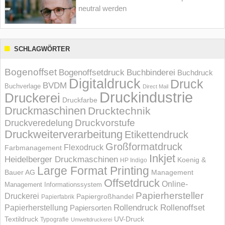
neutral werden
SCHLAGWÖRTER
Bogenoffset
Bogenoffsetdruck
Buchbinderei
Buchdruck
Digitaldruck
Druck
BVDM
Buchverlage
Direct Mail
Druckindustrie
Druckerei
Druckfarbe
Druckmaschinen
Drucktechnik
Druckvorstufe
Druckveredelung
Druckweiterverarbeitung
Etikettendruck
Großformatdruck
Flexodruck
Farbmanagement
Inkjet
Heidelberger Druckmaschinen
Koenig &
HP Indigo
Large Format Printing
Bauer AG
Management
Offsetdruck
Online-
Management Informations­system
Papierhersteller
Druckerei
Papiergroßhandel
Papierfabrik
Rollendruck
Rollenoffset
Papierherstellung
Papiersorten
UV-Druck
Textildruck
Typografie
Umweltdruckerei