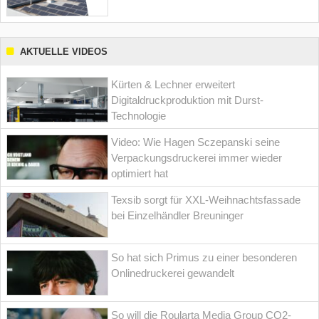
AKTUELLE VIDEOS
Kürten & Lechner erweitert
Digitaldruckproduktion mit Durst-
Technologie
Video: Wie Hagen Sczepanski seine
Verpackungsdruckerei immer wieder
optimiert hat
Texsib sorgt für XXL-Weihnachtsfassade
bei Einzelhändler Breuninger
So hat sich Primus zu einer besonderen
Onlinedruckerei gewandelt
So will die Roularta Media Group CO2-