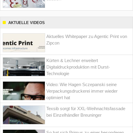
AKTUELLE VIDEOS
Aktuelles Whitepaper zu Agentic Print von
Zipcon
Kürten & Lechner erweitert
Digitaldruckproduktion mit Durst-
Technologie
Video: Wie Hagen Sczepanski seine
Verpackungsdruckerei immer wieder
optimiert hat
Texsib sorgt für XXL-Weihnachtsfassade
bei Einzelhändler Breuninger
So hat sich Primus zu einer besonderen