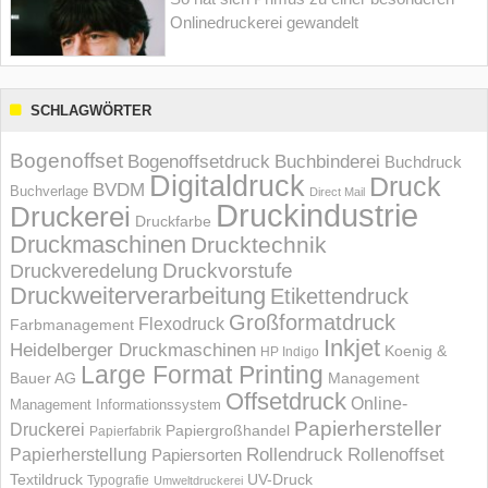
Onlinedruckerei gewandelt
SCHLAGWÖRTER
Bogenoffset
Bogenoffsetdruck
Buchbinderei
Buchdruck
Digitaldruck
Druck
BVDM
Buchverlage
Direct Mail
Druckindustrie
Druckerei
Druckfarbe
Druckmaschinen
Drucktechnik
Druckvorstufe
Druckveredelung
Druckweiterverarbeitung
Etikettendruck
Großformatdruck
Flexodruck
Farbmanagement
Inkjet
Heidelberger Druckmaschinen
Koenig &
HP Indigo
Large Format Printing
Bauer AG
Management
Offsetdruck
Online-
Management Informations­system
Papierhersteller
Druckerei
Papiergroßhandel
Papierfabrik
Rollendruck
Rollenoffset
Papierherstellung
Papiersorten
UV-Druck
Textildruck
Typografie
Umweltdruckerei