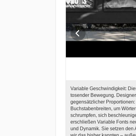
Variable Geschwindigkeit: Dies
tosender Bewegung. Designer 
gegensätzlicher Proportionen
Buchstabenbreiten, um Wörter
schrumpfen, sich beschleunig
erschließen Variable Fonts n
und Dynamik. Sie setzen den A
wir das bisher kannten – auße