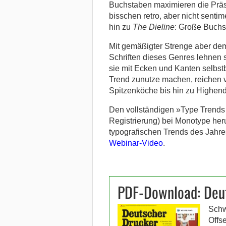
Buchstaben maximieren die Präse
bisschen retro, aber nicht senti
hin zu
The Dieline
: Große Buchs
Mit gemäßigter Strenge aber dem
Schriften dieses Genres lehnen 
sie mit Ecken und Kanten selbstb
Trend zunutze machen, reichen 
Spitzenköche bis hin zu Highen
Den vollständigen »Type Trend
Registrierung) bei Monotype herun
typografischen Trends des Jahres
Webinar-Video
.
PDF-Download: Deu
Schw
Offs