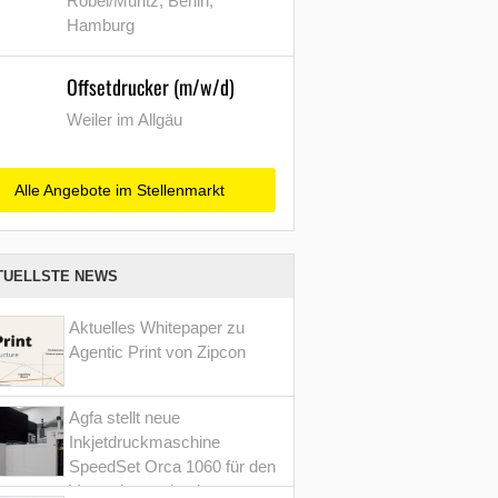
Röbel/Müritz, Berlin,
Hamburg
Offsetdrucker (m/w/d)
Weiler im Allgäu
Alle Angebote im Stellenmarkt
TUELLSTE NEWS
Aktuelles Whitepaper zu
Agentic Print von Zipcon
Agfa stellt neue
Inkjetdruckmaschine
SpeedSet Orca 1060 für den
Verpackungsdruck vor