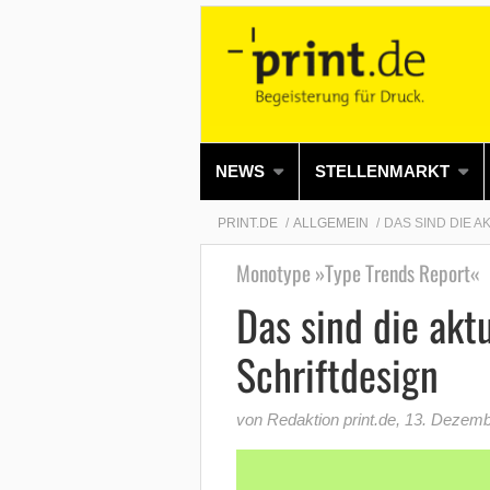
NEWS
STELLENMARKT
PRINT.DE
ALLGEMEIN
DAS SIND DIE 
Monotype »Type Trends Report«
Das sind die akt
Schriftdesign
von Redaktion print.de
,
13. Dezemb