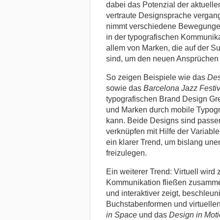
dabei das Potenzial der aktuelle
vertraute Designsprache vergan
nimmt verschiedene Bewegungen u
in der typografischen Kommunika
allem von Marken, die auf der S
sind, um den neuen Ansprüchen
So zeigen Beispiele wie das
Des
sowie das
Barcelona Jazz Festi
typografischen Brand Design Gr
und Marken durch mobile Typog
kann. Beide Designs sind passen
verknüpfen mit Hilfe der Variab
ein klarer Trend, um bislang un
freizulegen.
Ein weiterer Trend:
Virtuell wird 
Kommunikation fließen zusammen
und interaktiver zeigt, beschleu
Buchstabenformen und virtuell
in Space
und das
Design in Mot