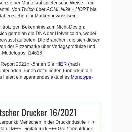
nz einer Marke auf spielerische Weise – ein
mental. Von
Twitch
über
ACMI
,
Nike + HORT
bis
taben stehen für Markenbewusstsein.
 trotzigen Bekenntnis zum Nicht-Design:
sich gerne an die DNA der Helvetica an, wobei
ewusst auftreten. Die Branchen, die sich diesen
von der Pizzamarke über Verlagsprodukte und
d-Modelogos. [14618]
s Report 2021« können Sie
HIER
(nach
terladen. Einen detaillierten Einblick in die
 liefert ein spannendes aktuelles
Monotype-
tscher Drucker 16/2021
erpunkt: Menschen in der Druckindustrie +++
etdruck+++ Digitaldruck +++ Großformatdruck