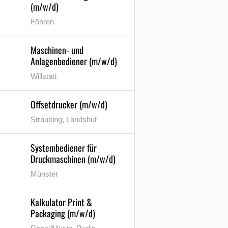
(m/w/d)
Föhren
Maschinen- und
Anlagenbediener (m/w/d)
Willstätt
Offsetdrucker (m/w/d)
Straubing, Landshut
Systembediener für
Druckmaschinen (m/w/d)
Münster
Kalkulator Print &
Packaging (m/w/d)