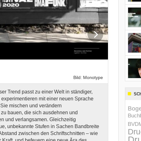
Bild: Monotype
er Trend passt zu einer Welt in ständiger,
Virtuell wird
SC
experimentieren mit einer neuen Sprache
Zusammenwac
: Sie mischen und verändern
Trend zu dyn
Boge
 zu bauen, die sich ausdehnen und
Interaktivit
Buchb
en und verlangsamen. Gleichzeitig
Umgebungen e
BVD
eue, unbekannte Stufen in Sachen Bandbreite
Dru
bstand zwischen den Schriftschnitten – wie
Dru
r Kraft, und befeuern eine neue Ära des