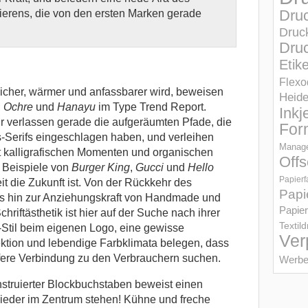
Dru
ierens, die von den ersten Marken gerade
Druc
Druc
Etik
Flexo
icher, wärmer und anfassbarer wird, beweisen
Heid
,
Ochre
und
Hanayu
im Type Trend Report.
Inkj
 verlassen gerade die aufgeräumten Pfade, die
For
s-Serifs eingeschlagen haben, und verleihen
Manage
t kalligrafischen Momenten und organischen
Offs
 Beispiele von
Burger King
,
Gucci
und
Hello
Papierf
 die Zukunft ist. Von der Rückkehr des
Papi
is hin zur Anziehungskraft von Handmade und
Papier
riftästhetik ist hier auf der Suche nach ihrer
Textil
-Stil beim eigenen Logo, eine gewisse
Ver
ektion und lebendige Farbklimata belegen, dass
efere Verbindung zu den Verbrauchern suchen.
Werbe
struierter Blockbuchstaben beweist einen
 wieder im Zentrum stehen! Kühne und freche