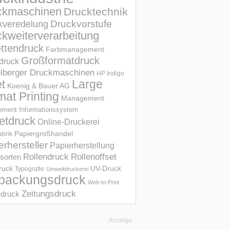
ckmaschinen
Drucktechnik
Druckvorstufe
kveredelung
kweiterverarbeitung
ettendruck
Farbmanagement
Großformatdruck
druck
elberger Druckmaschinen
HP Indigo
et
Large
Koenig & Bauer AG
mat Printing
Management
ment Informations­system
etdruck
Online-Druckerei
Papiergroßhandel
abrik
erhersteller
Papierherstellung
Rollendruck
Rollenoffset
sorten
UV-Druck
druck
Typografie
Umweltdruckerei
packungsdruck
Web-to-Print
Zeitungsdruck
druck
Anzeige