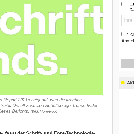
L
Gr
Ic
*
Anmel
AK
 Report 2021« zeigt auf, was die kreative
ibt. Die elf zentralen Schriftdesign-Trends finden
 dieses Berichts.
(Bild: Monotype)
« fasst der Schrift- und Font-Technologie-