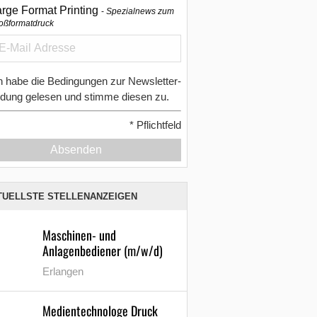
arge Format Printing
Spezialnews zum
oßformatdruck
h habe die Bedingungen zur Newsletter-
dung gelesen und stimme diesen zu.
*
Pflichtfeld
Absenden
TUELLSTE STELLENANZEIGEN
Maschinen- und
Anlagenbediener (m/w/d)
Erlangen
Medientechnologe Druck