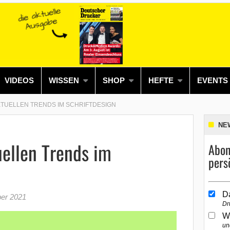
VIDEOS
WISSEN
SHOP
HEFTE
EVENTS
AKTUELLEN TRENDS IM SCHRIFTDESIGN
NE
uellen Trends im
Abon
pers
D
er 2021
Dr
W
un