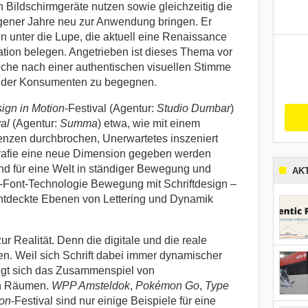
n Bildschirmgeräte nutzen sowie gleichzeitig die
gener Jahre neu zur Anwendung bringen. Er
nter die Lupe, die aktuell eine
Renaissance
tion belegen. Angetrieben ist dieses Thema vor
uche nach einer authentischen visuellen Stimme
 der Konsumenten zu begegnen.
ign in Motion
-Festival (Agentur:
Studio Dumbar
)
val
(Agentur:
Summa
) etwa, wie mit einem
enzen durchbrochen, Unerwartetes inszeniert
rafie eine neue Dimension gegeben werden
d für eine Welt in ständiger Bewegung und
AK
le-Font-Technologie Bewegung mit Schriftdesign –
entdeckte Ebenen von Lettering und Dynamik
zur Realität.
Denn die digitale und die reale
. Weil sich Schrift dabei immer dynamischer
nigt sich das Zusammenspiel von
en Räumen.
WPP Amsteldok
,
Pokémon Go
,
Type
ion
-Festival sind nur einige Beispiele für eine