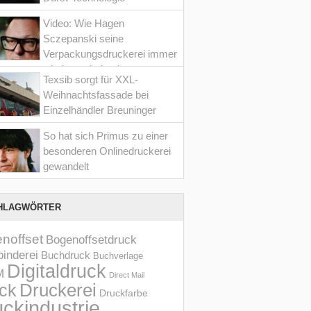
Video: Wie Hagen
Sczepanski seine
Verpackungsdruckerei immer
wieder optimiert hat
Texsib sorgt für XXL-
Weihnachtsfassade bei
Einzelhändler Breuninger
So hat sich Primus zu einer
besonderen Onlinedruckerei
gewandelt
Bild: Monotyp
 Realität: In der Typografie manifestiert sich das
HLAGWÖRTER
hsen der virtuellen, digitalen Welt mit dem echten Leben im
amischen Schriften, die interaktiv reagieren oder eine gewisse
noffset
Bogenoffsetdruck
ät eingebaut haben, die in virtuellen und Augmented-Reality-
inderei
Buchdruck
Buchverlage
xistieren, wo sie sich anpassen und in Echtzeit antworten.
Digitaldruck
M
Direct Mail
Druckerei
ck
Druckfarbe
ckindustrie