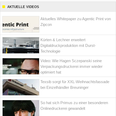
AKTUELLE VIDEOS
Aktuelles Whitepaper zu Agentic Print von
Zipcon
Kürten & Lechner erweitert
Digitaldruckproduktion mit Durst-
Technologie
Video: Wie Hagen Sczepanski seine
Verpackungsdruckerei immer wieder
optimiert hat
Texsib sorgt für XXL-Weihnachtsfassade
bei Einzelhändler Breuninger
So hat sich Primus zu einer besonderen
Onlinedruckerei gewandelt