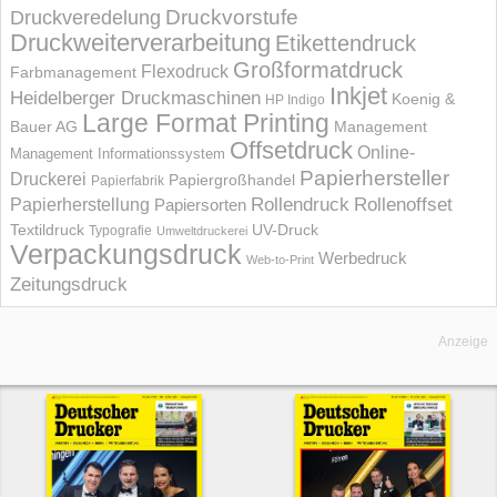
Druckvorstufe
Druckveredelung
Druckweiterverarbeitung
Etikettendruck
Großformatdruck
Flexodruck
Farbmanagement
Inkjet
Heidelberger Druckmaschinen
Koenig &
HP Indigo
Large Format Printing
Bauer AG
Management
Offsetdruck
Online-
Management Informations­system
Papierhersteller
Druckerei
Papiergroßhandel
Papierfabrik
Rollendruck
Rollenoffset
Papierherstellung
Papiersorten
UV-Druck
Textildruck
Typografie
Umweltdruckerei
Verpackungsdruck
Werbedruck
Web-to-Print
Zeitungsdruck
Anzeige