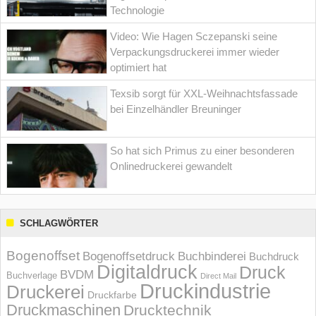
Technologie
Video: Wie Hagen Sczepanski seine
Verpackungsdruckerei immer wieder
optimiert hat
Texsib sorgt für XXL-Weihnachtsfassade
bei Einzelhändler Breuninger
So hat sich Primus zu einer besonderen
Onlinedruckerei gewandelt
SCHLAGWÖRTER
Bogenoffset
Bogenoffsetdruck
Buchbinderei
Buchdruck
Digitaldruck
Druck
BVDM
Buchverlage
Direct Mail
Druckindustrie
Druckerei
Druckfarbe
Druckmaschinen
Drucktechnik