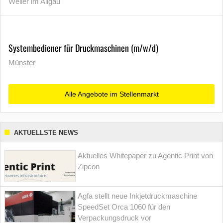
Weiler im Allgäu
Systembediener für Druckmaschinen (m/w/d)
Münster
Alle Angebote im Stellenmarkt
AKTUELLSTE NEWS
Aktuelles Whitepaper zu Agentic Print von
Zipcon
Agfa stellt neue Inkjetdruckmaschine
SpeedSet Orca 1060 für den
Verpackungsdruck vor