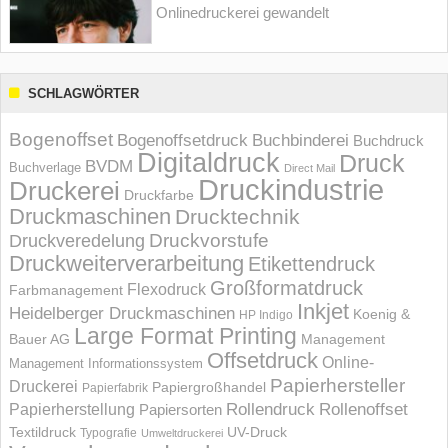
Onlinedruckerei gewandelt
SCHLAGWÖRTER
Bogenoffset
Bogenoffsetdruck
Buchbinderei
Buchdruck
Digitaldruck
Druck
BVDM
Buchverlage
Direct Mail
Druckindustrie
Druckerei
Druckfarbe
Druckmaschinen
Drucktechnik
Druckvorstufe
Druckveredelung
Druckweiterverarbeitung
Etikettendruck
Großformatdruck
Flexodruck
Farbmanagement
Inkjet
Heidelberger Druckmaschinen
Koenig &
HP Indigo
Large Format Printing
Bauer AG
Management
Offsetdruck
Online-
Management Informations­system
Papierhersteller
Druckerei
Papiergroßhandel
Papierfabrik
Rollendruck
Rollenoffset
Papierherstellung
Papiersorten
UV-Druck
Textildruck
Typografie
Umweltdruckerei