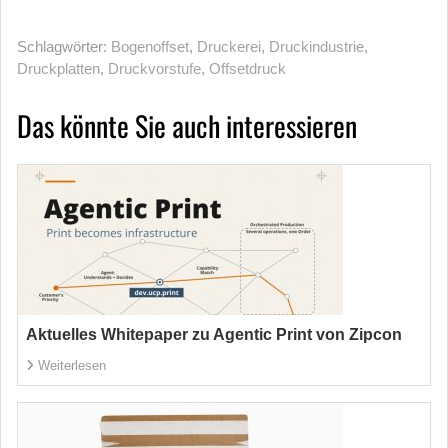
Schlagwörter:
Bogenoffset
,
Druckerei
,
Druckindustrie
,
Druckplatten
,
Druckvorstufe
,
Offsetdruck
Das könnte Sie auch interessieren
Aktuelles Whitepaper zu Agentic Print von Zipcon
Weiterlesen