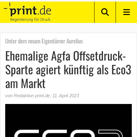
Unter dem neuen Eigentümer Aurelius
Ehemalige Agfa Offsetdruck-
Sparte agiert künftig als Eco3
am Markt
von Redaktion print.de
,
11. April 2023