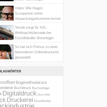
Video: Wie Hagen
Sczepanski seine
Verpackungsdruckerei immer
wieder optimiert hat
Texsib sorgt für XXL-
Weihnachtsfassade bei
Einzelhändler Breuninger
So hat sich Primus zu einer
besonderen Onlinedruckerei
gewandelt
HLAGWÖRTER
noffset
Bogenoffsetdruck
inderei
Buchdruck
Buchverlage
Digitaldruck
M
Direct Mail
Druckerei
ck
Druckfarbe
ckindustrie