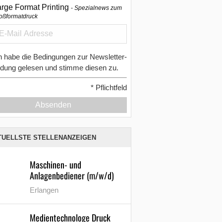
arge Format Printing
Spezialnews zum
oßformatdruck
h habe die Bedingungen zur Newsletter-
dung gelesen und stimme diesen zu.
*
Pflichtfeld
Absenden
TUELLSTE STELLENANZEIGEN
Maschinen- und
Anlagenbediener (m/w/d)
Erlangen
Medientechnologe Druck