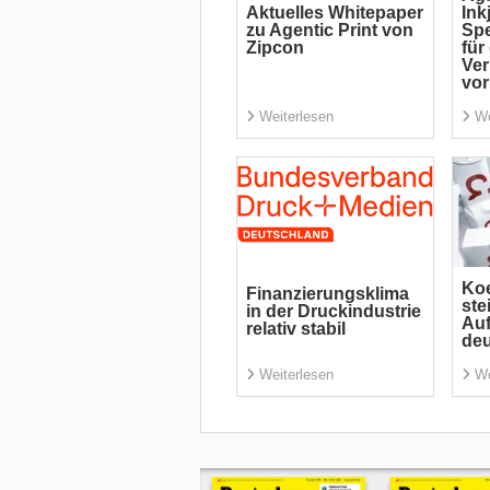
Aktuelles Whitepaper
Ink
zu Agentic Print von
Spe
Zipcon
für
Ve
vor
Weiterlesen
We
Koe
Finanzierungsklima
ste
in der Druckindustrie
Auf
relativ stabil
deu
Weiterlesen
We