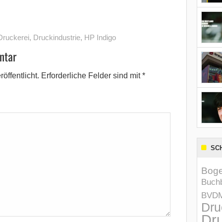
Druckerei
,
Druckindustrie
,
HP Indigo
ntar
öffentlicht.
Erforderliche Felder sind mit
*
SC
Boge
Buchb
BVD
Dru
Dru