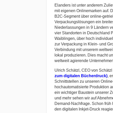
Elanders ist unter anderem Zulief
mit eigenen Onlinemarken auf. 
B2C-Segment über online-getrieb
Verpackungslösungen ein breites
Niederlassungen in 9 Ländern vert
vier Standorten in Deutschland P
Waiblingen, über hoch individuel
zur Verpackung in Klein- und Gr
Verbindung mit unserem weltweit
lokal produzieren. Dies macht uns
weltweit agierende Unternehmen.
Ulrich Schätzl, CEO von Schätz
zum digitalen Bücherdruck)
, e
Schnittstellen zu unseren Online
hochautomatisierte Produktion au
ein wichtiger Baustein unserer Z
und mehr sehen wir auf Abnehmer
Demand-Nachfrage. Schon früh ha
den digitalen Inkjet-Druck reagi