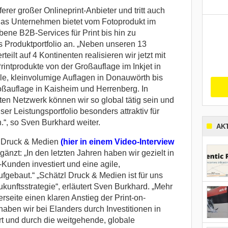
erer großer Onlineprint-Anbieter und tritt auch
Das Unternehmen bietet vom Fotoprodukt im
ene B2B-Services für Print bis hin zu
 Produktportfolio an. „Neben unseren 13
eilt auf 4 Kontinenten realisieren wir jetzt mit
rintprodukte von der Großauflage im Inkjet in
le, kleinvolumige Auflagen in Donauwörth bis
oßauflage in Kaisheim und Herrenberg. In
en Netzwerk können wir so global tätig sein und
er Leistungsportfolio besonders attraktiv für
“, so Sven Burkhard weiter.
AK
l Druck & Medien
(hier in einem Video-Interview
rgänzt: „In den letzten Jahren haben wir gezielt in
-Kunden investiert und eine agile,
fgebaut.“ „Schätzl Druck & Medien ist für uns
ukunftsstrategie“, erläutert Sven Burkhard. „Mehr
seite einen klaren Anstieg der Print-on-
ben wir bei Elanders durch Investitionen in
ert und durch die weitgehende, globale