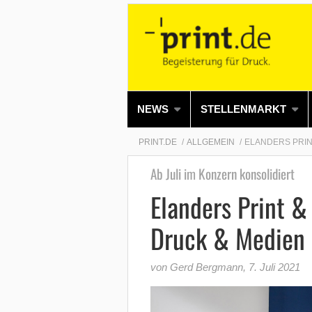
NEWS
STELLENMARKT
PRINT.DE
ALLGEMEIN
ELANDERS PRIN
Ab Juli im Konzern konsolidiert
Elanders Print &
Druck & Medien 
von Gerd Bergmann
,
7. Juli 2021