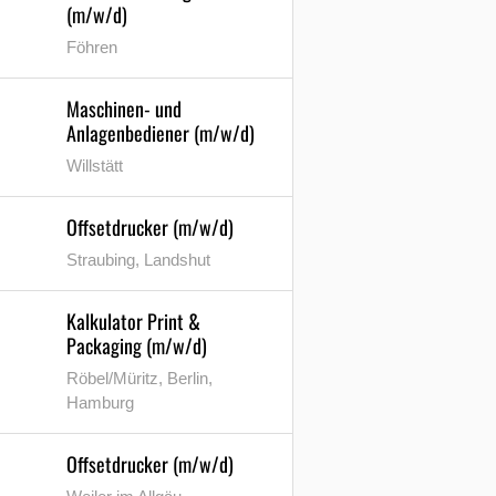
(m/w/d)
Föhren
Maschinen- und
Anlagenbediener (m/w/d)
Willstätt
Offsetdrucker (m/w/d)
Straubing, Landshut
Kalkulator Print &
Packaging (m/w/d)
Röbel/Müritz, Berlin,
Hamburg
Offsetdrucker (m/w/d)