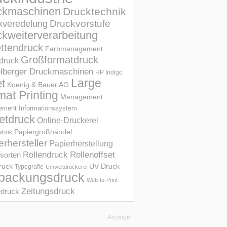
ckmaschinen
Drucktechnik
Druckvorstufe
kveredelung
kweiterverarbeitung
ettendruck
Farbmanagement
Großformatdruck
druck
elberger Druckmaschinen
HP Indigo
et
Large
Koenig & Bauer AG
mat Printing
Management
ment Informations­system
etdruck
Online-Druckerei
Papiergroßhandel
abrik
erhersteller
Papierherstellung
Rollendruck
Rollenoffset
sorten
UV-Druck
druck
Typografie
Umweltdruckerei
packungsdruck
Web-to-Print
Zeitungsdruck
druck
Anzeige