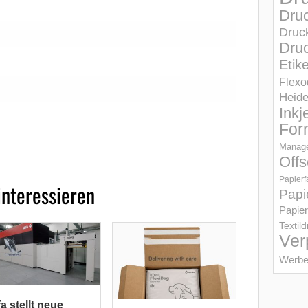
Dru
Druc
Druc
Etik
Flexo
Heid
Inkj
For
Manage
Offs
Papierf
interessieren
Papi
Papier
Textil
Ver
Werbe
a stellt neue