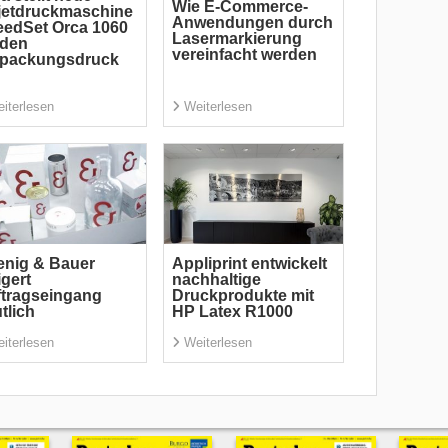
Wie E-Commerce-
jetdruckmaschine
Anwendungen durch
edSet Orca 1060
Lasermarkierung
 den
vereinfacht werden
rpackungsdruck
iterlesen
Weiterlesen
nig & Bauer
Appliprint entwickelt
igert
nachhaltige
tragseingang
Druckprodukte mit
tlich
HP Latex R1000
iterlesen
Weiterlesen