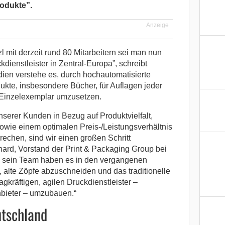
rodukte”.
Anzeige
mit derzeit rund 80 Mitarbeitern sei man nun
ckdienstleister in Zentral-Europa”, schreibt
ien verstehe es, durch hochautomatisierte
kte, insbesondere Bücher, für Auflagen jeder
 Einzelexemplar umzusetzen.
erer Kunden in Bezug auf Produktvielfalt,
, sowie einem optimalen Preis-/Leistungsverhältnis
rechen, sind wir einen großen Schritt
rd, Vorstand der Print & Packaging Group bei
d sein Team haben es in den vergangenen
 alte Zöpfe abzuschneiden und das traditionelle
kräftigen, agilen Druckdienstleister –
nbieter – umzubauen.“
utschland