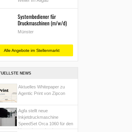
Weiler im Allgäu
Systembediener für
Druckmaschinen (m/w/d)
Münster
Alle Angebote im Stellenmarkt
TUELLSTE NEWS
Aktuelles Whitepaper zu
Agentic Print von Zipcon
Agfa stellt neue
Inkjetdruckmaschine
SpeedSet Orca 1060 für den
Verpackungsdruck vor