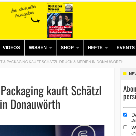
VIDEOS
WISSEN
SHOP
HEFTE
EVENTS
T & PACKAGING KAUFT SCHÄTZL DRUCK & MEDIEN IN DONAUWÖRTH
NE
 Packaging kauft Schätzl
Abon
pers
in Donauwörth
D
Dr
W
un