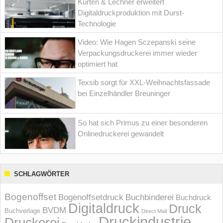
Kürten & Lechner erweitert
Digitaldruckproduktion mit Durst-
Technologie
Video: Wie Hagen Sczepanski seine
Verpackungsdruckerei immer wieder
optimiert hat
Texsib sorgt für XXL-Weihnachtsfassade
bei Einzelhändler Breuninger
So hat sich Primus zu einer besonderen
Onlinedruckerei gewandelt
SCHLAGWÖRTER
Bogenoffset
Bogenoffsetdruck
Buchbinderei
Buchdruck
Digitaldruck
Druck
BVDM
Buchverlage
Direct Mail
Druckindustrie
Druckerei