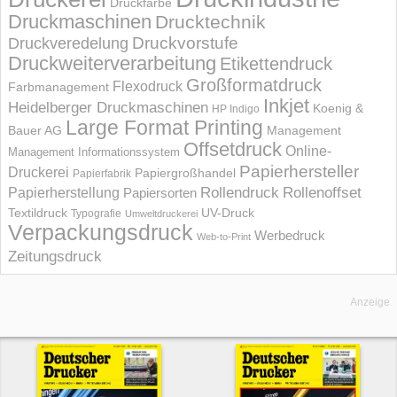
Druckfarbe
Druckmaschinen
Drucktechnik
Druckvorstufe
Druckveredelung
Druckweiterverarbeitung
Etikettendruck
Großformatdruck
Flexodruck
Farbmanagement
Inkjet
Heidelberger Druckmaschinen
Koenig &
HP Indigo
Large Format Printing
Bauer AG
Management
Offsetdruck
Online-
Management Informations­system
Papierhersteller
Druckerei
Papiergroßhandel
Papierfabrik
Rollendruck
Rollenoffset
Papierherstellung
Papiersorten
UV-Druck
Textildruck
Typografie
Umweltdruckerei
Verpackungsdruck
Werbedruck
Web-to-Print
Zeitungsdruck
Anzeige