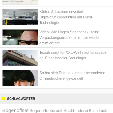
Kürten & Lechner erweitert
Digitaldruckproduktion mit Durst-
Technologie
Video: Wie Hagen Sczepanski seine
Verpackungsdruckerei immer wieder
optimiert hat
Texsib sorgt für XXL-Weihnachtsfassade
bei Einzelhändler Breuninger
So hat sich Primus zu einer besonderen
Onlinedruckerei gewandelt
SCHLAGWÖRTER
Bogenoffset
Bogenoffsetdruck
Buchbinderei
Buchdruck