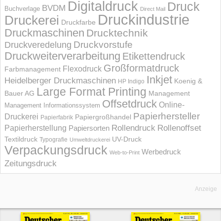
Digitaldruck
Druck
BVDM
Buchverlage
Direct Mail
Druckindustrie
Druckerei
Druckfarbe
Druckmaschinen
Drucktechnik
Druckvorstufe
Druckveredelung
Druckweiterverarbeitung
Etikettendruck
Großformatdruck
Flexodruck
Farbmanagement
Inkjet
Heidelberger Druckmaschinen
Koenig &
HP Indigo
Large Format Printing
Bauer AG
Management
Offsetdruck
Online-
Management Informations­system
Papierhersteller
Druckerei
Papiergroßhandel
Papierfabrik
Rollendruck
Rollenoffset
Papierherstellung
Papiersorten
UV-Druck
Textildruck
Typografie
Umweltdruckerei
Verpackungsdruck
Werbedruck
Web-to-Print
Zeitungsdruck
Anzeige