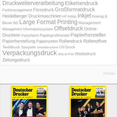
Druckweiterverarbeitung
Etikettendruck
Großformatdruck
Flexodruck
Farbmanagement
Inkjet
Heidelberger Druckmaschinen
Koenig &
HP Indigo
Large Format Printing
Bauer AG
Management
Offsetdruck
Online-
Management Informations­system
Papierhersteller
Druckerei
Papiergroßhandel
Papierfabrik
Rollendruck
Rollenoffset
Papierherstellung
Papiersorten
UV-Druck
Textildruck
Typografie
Umweltdruckerei
Verpackungsdruck
Werbedruck
Web-to-Print
Zeitungsdruck
Anzeige