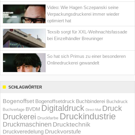
Video: Wie Hagen Sczepanski seine
Verpackungsdruckerei immer wieder
optimiert hat
Texsib sorgt für XXL-Weihnachtsfassade
bei Einzelhändler Breuninger
So hat sich Primus zu einer besonderen
Onlinedruckerei gewandelt
SCHLAGWÖRTER
Bogenoffset
Bogenoffsetdruck
Buchbinderei
Buchdruck
Digitaldruck
Druck
BVDM
Buchverlage
Direct Mail
Druckindustrie
Druckerei
Druckfarbe
Druckmaschinen
Drucktechnik
Druckvorstufe
Druckveredelung