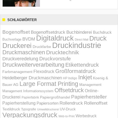
SCHLAGWÖRTER
Bogenoffset
Bogenoffsetdruck
Buchbinderei
Buchdruck
Digitaldruck
Druck
BVDM
Buchverlage
Direct Mail
Druckindustrie
Druckerei
Druckfarbe
Druckmaschinen
Drucktechnik
Druckvorstufe
Druckveredelung
Druckweiterverarbeitung
Etikettendruck
Großformatdruck
Flexodruck
Farbmanagement
Inkjet
Heidelberger Druckmaschinen
Koenig &
HP Indigo
Large Format Printing
Bauer AG
Management
Offsetdruck
Online-
Management Informations­system
Papierhersteller
Druckerei
Papiergroßhandel
Papierfabrik
Rollendruck
Rollenoffset
Papierherstellung
Papiersorten
UV-Druck
Textildruck
Typografie
Umweltdruckerei
Verpackungsdruck
Werbedruck
Web-to-Print