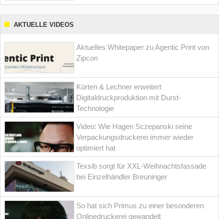
AKTUELLE VIDEOS
Aktuelles Whitepaper zu Agentic Print von
Zipcon
Kürten & Lechner erweitert
Digitaldruckproduktion mit Durst-
Technologie
Video: Wie Hagen Sczepanski seine
Verpackungsdruckerei immer wieder
optimiert hat
Texsib sorgt für XXL-Weihnachtsfassade
bei Einzelhändler Breuninger
So hat sich Primus zu einer besonderen
Onlinedruckerei gewandelt