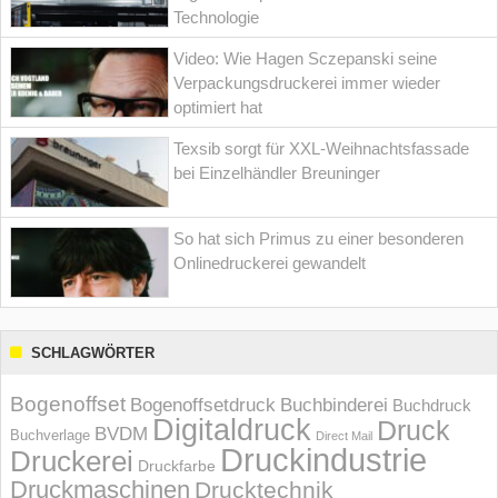
Technologie
Video: Wie Hagen Sczepanski seine
Verpackungsdruckerei immer wieder
optimiert hat
Texsib sorgt für XXL-Weihnachtsfassade
bei Einzelhändler Breuninger
So hat sich Primus zu einer besonderen
Onlinedruckerei gewandelt
SCHLAGWÖRTER
Bogenoffset
Bogenoffsetdruck
Buchbinderei
Buchdruck
Digitaldruck
Druck
BVDM
Buchverlage
Direct Mail
Druckindustrie
Druckerei
Druckfarbe
Druckmaschinen
Drucktechnik