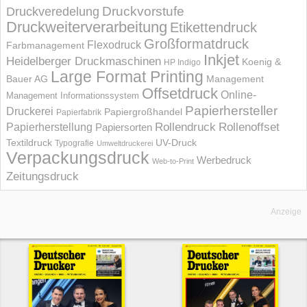
Druckvorstufe
Druckveredelung
Druckweiterverarbeitung
Etikettendruck
Großformatdruck
Flexodruck
Farbmanagement
Inkjet
Heidelberger Druckmaschinen
Koenig &
HP Indigo
Large Format Printing
Bauer AG
Management
Offsetdruck
Online-
Management Informations­system
Papierhersteller
Druckerei
Papiergroßhandel
Papierfabrik
Rollendruck
Rollenoffset
Papierherstellung
Papiersorten
UV-Druck
Textildruck
Typografie
Umweltdruckerei
Verpackungsdruck
Werbedruck
Web-to-Print
Zeitungsdruck
Anzeige