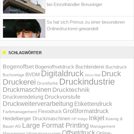
bei Einzelhändler Breuninger
So hat sich Primus zu einer besonderen
Onlinedruckerei gewandelt
SCHLAGWÖRTER
Bogenoffset
Bogenoffsetdruck
Buchbinderei
Buchdruck
Digitaldruck
Druck
BVDM
Buchverlage
Direct Mail
Druckindustrie
Druckerei
Druckfarbe
Druckmaschinen
Drucktechnik
Druckvorstufe
Druckveredelung
Druckweiterverarbeitung
Etikettendruck
Großformatdruck
Flexodruck
Farbmanagement
Inkjet
Heidelberger Druckmaschinen
Koenig &
HP Indigo
Large Format Printing
Bauer AG
Management
Offsetdruck
Online-
Management Informations­system