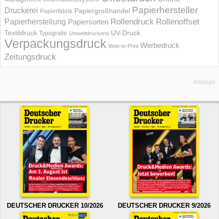
Papierhersteller
Druckerei
Papiergroßhandel
Papierfabrik
Rollendruck
Rollenoffset
Papierherstellung
Papiersorten
UV-Druck
Textildruck
Typografie
Umweltdruckerei
Verpackungsdruck
Werbedruck
Web-to-Print
Zeitungsdruck
Anzeige
DEUTSCHER DRUCKER 10/2026
DEUTSCHER DRUCKER 9/2026