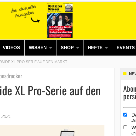
VIDEOS
WISSEN
SHOP
HEFTE
EVENTS
EWIDE XL PRO-SERIE AUF DEN MARKT
onsdrucker
NE
de XL Pro-Serie auf den
Abon
pers
D
 2021
Dr
W
un