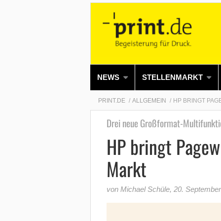
NEWS
STELLENMARKT
PRINT.DE
ALLGEMEIN
HP BRINGT PAG
Drei neue Großformat-Multifunkti
HP bringt Pagewi
Markt
von Michael Schüle
,
20. September