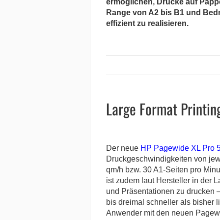
ermöglichen, Drucke auf Pappe
Range von A2 bis B1 und Bedru
effizient zu realisieren.
Large Format Printing
Der neue
HP Pagewide XL Pro 
Druckgeschwindigkeiten von jewe
qm/h bzw. 30 A1-Seiten pro Min
ist zudem laut Hersteller in de
und Präsentationen zu drucken –
bis dreimal schneller als bisher 
Anwender mit den neuen Pagewi