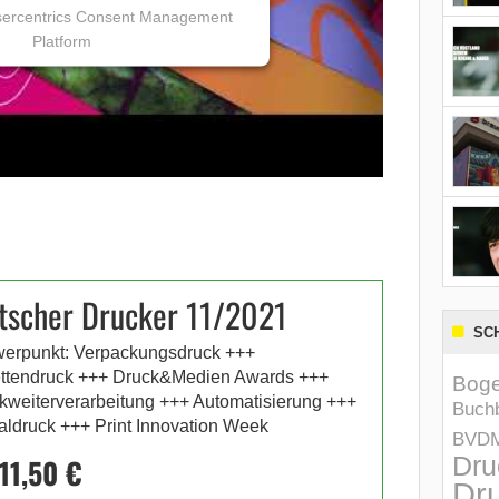
ercentrics Consent Management
Platform
tscher Drucker 11/2021
SC
erpunkt: Verpackungsdruck +++
ettendruck +++ Druck&Medien Awards +++
Boge
kweiterverarbeitung +++ Automatisierung +++
Buchb
taldruck +++ Print Innovation Week
BVD
Dru
11,50 €
Dru