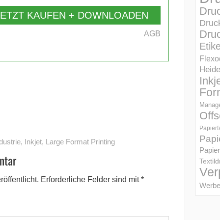
Dru
JETZT KAUFEN + DOWNLOADEN
Druc
Druc
AGB
Etik
Flexo
Heid
Inkj
For
Manage
Offs
Papierf
Papi
dustrie
,
Inkjet
,
Large Format Printing
Papier
ntar
Textil
Ver
öffentlicht.
Erforderliche Felder sind mit
*
Werbe