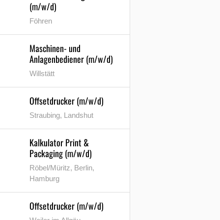
(m/w/d)
Föhren
Maschinen- und
Anlagenbediener (m/w/d)
Willstätt
Offsetdrucker (m/w/d)
Straubing, Landshut
Kalkulator Print &
Packaging (m/w/d)
Röbel/Müritz, Berlin,
Hamburg
Offsetdrucker (m/w/d)