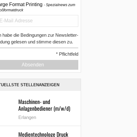
arge Format Printing
Spezialnews zum
oßformatdruck
h habe die Bedingungen zur Newsletter-
dung gelesen und stimme diesen zu.
*
Pflichtfeld
Absenden
TUELLSTE STELLENANZEIGEN
Maschinen- und
Anlagenbediener (m/w/d)
Erlangen
Medientechnologe Druck