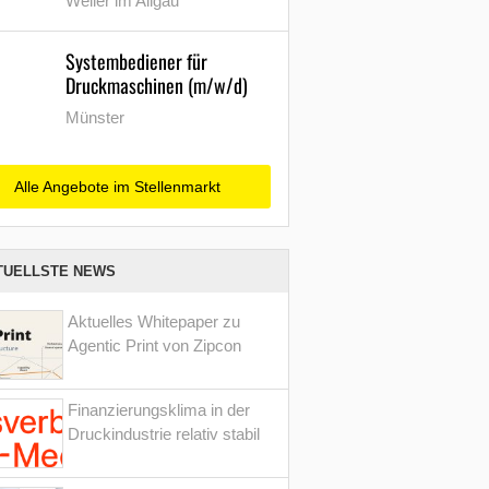
Weiler im Allgäu
Systembediener für
Druckmaschinen (m/w/d)
Münster
Alle Angebote im Stellenmarkt
TUELLSTE NEWS
Aktuelles Whitepaper zu
Agentic Print von Zipcon
Finanzierungsklima in der
Druckindustrie relativ stabil