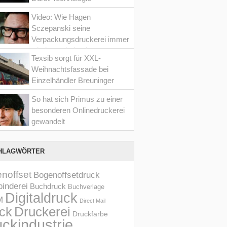
Video: Wie Hagen
Sczepanski seine
Verpackungsdruckerei immer
wieder optimiert hat
Texsib sorgt für XXL-
Weihnachtsfassade bei
Einzelhändler Breuninger
So hat sich Primus zu einer
besonderen Onlinedruckerei
gewandelt
HLAGWÖRTER
noffset
Bogenoffsetdruck
inderei
Buchdruck
Buchverlage
Digitaldruck
M
Direct Mail
Druckerei
ck
Druckfarbe
ckindustrie