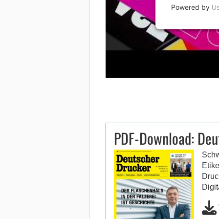
Powered by
Us
PDF-Download: Deu
Schw
Etik
Druc
Digi