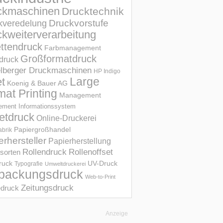
ckmaschinen
Drucktechnik
Druckvorstufe
kveredelung
kweiterverarbeitung
ettendruck
Farbmanagement
Großformatdruck
druck
elberger Druckmaschinen
HP Indigo
et
Large
Koenig & Bauer AG
mat Printing
Management
ment Informations­system
etdruck
Online-Druckerei
Papiergroßhandel
abrik
erhersteller
Papierherstellung
Rollendruck
Rollenoffset
sorten
UV-Druck
druck
Typografie
Umweltdruckerei
packungsdruck
Web-to-Print
Zeitungsdruck
druck
Anzeige