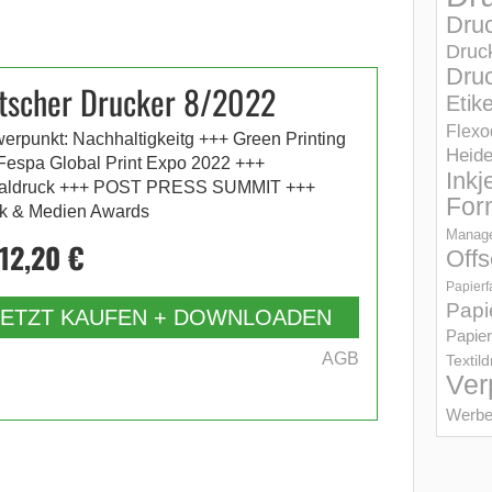
Dru
Druc
Druc
tscher Drucker 8/2022
Etik
Flexo
erpunkt: Nachhaltigkeitg +++ Green Printing
Heid
Fespa Global Print Expo 2022 +++
Inkj
taldruck +++ POST PRESS SUMMIT +++
For
k & Medien Awards
Manage
12,20 €
Offs
Papierf
Papi
JETZT KAUFEN + DOWNLOADEN
Papier
AGB
Textil
Ver
Werbe