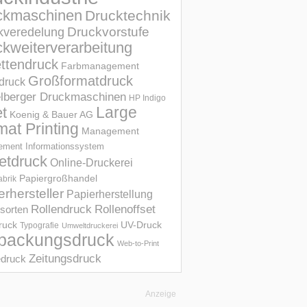
ckmaschinen
Drucktechnik
Druckvorstufe
kveredelung
kweiterverarbeitung
ettendruck
Farbmanagement
Großformatdruck
druck
elberger Druckmaschinen
HP Indigo
et
Large
Koenig & Bauer AG
mat Printing
Management
ment Informations­system
etdruck
Online-Druckerei
Papiergroßhandel
abrik
erhersteller
Papierherstellung
Rollendruck
Rollenoffset
sorten
UV-Druck
druck
Typografie
Umweltdruckerei
packungsdruck
Web-to-Print
Zeitungsdruck
druck
Anzeige