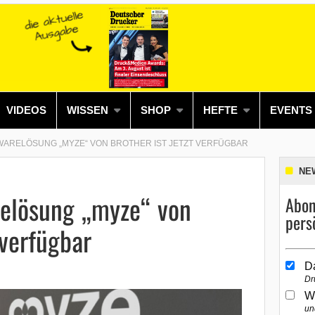
VIDEOS
WISSEN
SHOP
HEFTE
EVENTS
TWARELÖSUNG „MYZE“ VON BROTHER IST JETZT VERFÜGBAR
NE
relösung „myze“ von
Abon
pers
 verfügbar
D
Dr
W
un