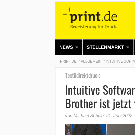
NEWS
STELLENMARKT
PRINT.DE
ALLGEMEIN
INTUITIVE SOF
Textildirektdruck
Intuitive Softwa
Brother ist jetzt
von Michael Schüle
,
21. Juni 2022