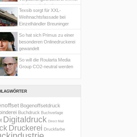
wieder optimiert hat
Texsib sorgt für XXL-
Weihnachtsfassade bei
Einzelhändler Breuninger
So hat sich Primus zu einer
besonderen Onlinedruckerei
gewandelt
So will die Roularta Media
Group CO2-neutral werden
HLAGWÖRTER
noffset
Bogenoffsetdruck
inderei
Buchdruck
Buchverlage
Digitaldruck
M
Direct Mail
Druckerei
ck
Druckfarbe
ckindustrie