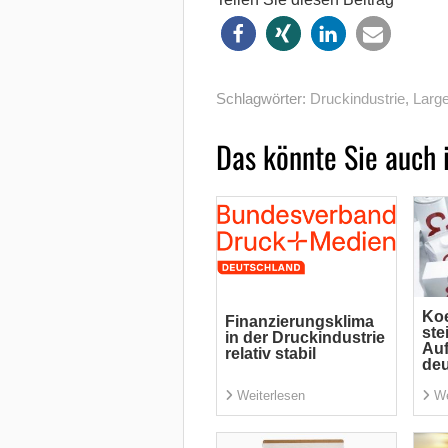
Schlagwörter:
Druckindustrie
,
Large
Das könnte Sie auch 
Koe
Finanzierungsklima
ste
in der Druckindustrie
Auf
relativ stabil
deu
Weiterlesen
We