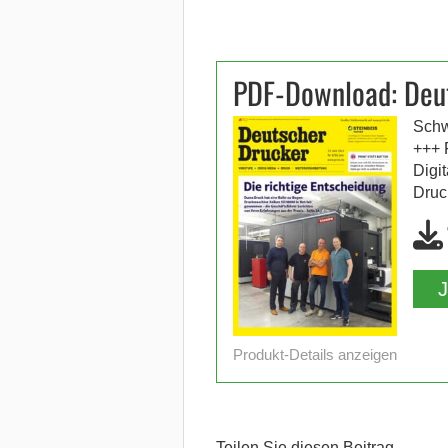
PDF-Download: Deu
Schw
+++ 
Digi
Druc
Produkt-Details anzeigen
Teilen Sie diesen Beitrag