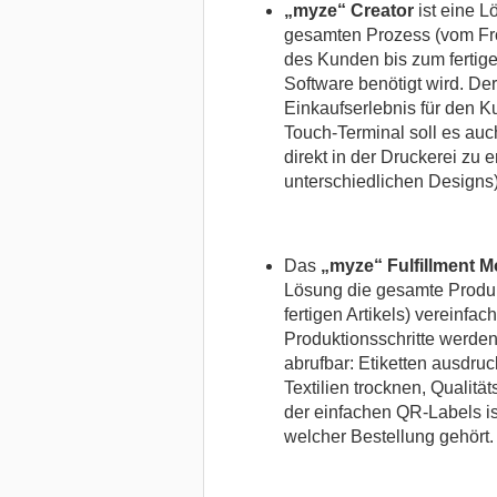
„myze“ Creator
ist eine L
gesamten Prozess (vom Fr
des Kunden bis zum fertige
Software benötigt wird. Der
Einkaufserlebnis für den K
Touch-Terminal soll es au
direkt in der Druckerei zu 
unterschiedlichen Designs)
Das
„myze“ Fulfillment 
Lösung die gesamte Produk
fertigen Artikels) vereinfac
Produktionsschritte werde
abrufbar: Etiketten ausdru
Textilien trocknen, Qualitä
der einfachen QR-Labels ist 
welcher Bestellung gehört.