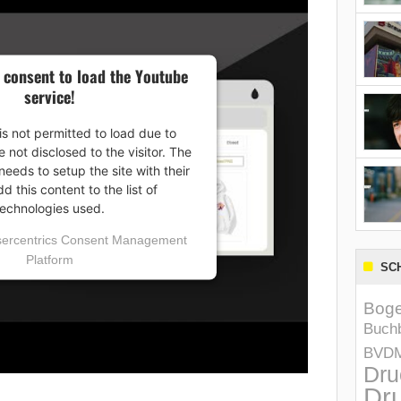
 consent to load the Youtube
service!
is not permitted to load due to
e not disclosed to the visitor. The
eeds to setup the site with their
 this content to the list of
technologies used.
ercentrics Consent Management
Platform
SC
Boge
Buchb
BVD
Dru
Dru