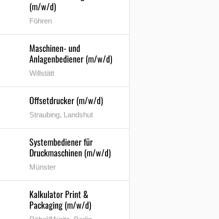
(m/w/d)
Föhren
Maschinen- und
Anlagenbediener (m/w/d)
Willstätt
Offsetdrucker (m/w/d)
Straubing, Landshut
Systembediener für
Druckmaschinen (m/w/d)
Münster
Kalkulator Print &
Packaging (m/w/d)