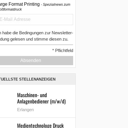
arge Format Printing
Spezialnews zum
oßformatdruck
h habe die Bedingungen zur Newsletter-
dung gelesen und stimme diesen zu.
*
Pflichtfeld
Absenden
TUELLSTE STELLENANZEIGEN
Maschinen- und
Anlagenbediener (m/w/d)
Erlangen
Medientechnologe Druck