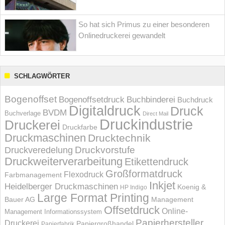
So hat sich Primus zu einer besonderen
Onlinedruckerei gewandelt
SCHLAGWÖRTER
Bogenoffset
Bogenoffsetdruck
Buchbinderei
Buchdruck
Digitaldruck
Druck
BVDM
Buchverlage
Direct Mail
Druckindustrie
Druckerei
Druckfarbe
Druckmaschinen
Drucktechnik
Druckvorstufe
Druckveredelung
Druckweiterverarbeitung
Etikettendruck
Großformatdruck
Flexodruck
Farbmanagement
Inkjet
Heidelberger Druckmaschinen
Koenig &
HP Indigo
Large Format Printing
Bauer AG
Management
Offsetdruck
Online-
Management Informations­system
Papierhersteller
Druckerei
Papiergroßhandel
Papierfabrik