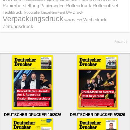
Rollendruck
Rollenoffset
Papierherstellung
Papiersorten
UV-Druck
Textildruck
Typografie
Umweltdruckerei
Verpackungsdruck
Werbedruck
Web-to-Print
Zeitungsdruck
Anzeige
DEUTSCHER DRUCKER 10/2026
DEUTSCHER DRUCKER 9/2026