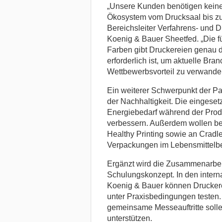
„Unsere Kunden benötigen keine 
Ökosystem vom Drucksaal bis zur 
Bereichsleiter Verfahrens- und
Koenig & Bauer Sheetfed. „Die f
Farben gibt Druckereien genau die
erforderlich ist, um aktuelle Br
Wettbewerbsvorteil zu verwandel
Ein weiterer Schwerpunkt der Pa
der Nachhaltigkeit. Die eingese
Energiebedarf während der Prod
verbessern. Außerdem wollen b
Healthy Printing sowie an Cradl
Verpackungen im Lebensmittelbe
Ergänzt wird die Zusammenarbei
Schulungskonzept. In den intern
Koenig & Bauer können Druckere
unter Praxisbedingungen testen
gemeinsame Messeauftritte solle
unterstützen.