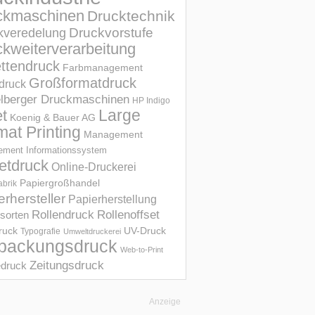
ckmaschinen
Drucktechnik
Druckvorstufe
kveredelung
kweiterverarbeitung
ettendruck
Farbmanagement
Großformatdruck
druck
elberger Druckmaschinen
HP Indigo
et
Large
Koenig & Bauer AG
mat Printing
Management
ment Informations­system
etdruck
Online-Druckerei
Papiergroßhandel
abrik
erhersteller
Papierherstellung
Rollendruck
Rollenoffset
sorten
UV-Druck
druck
Typografie
Umweltdruckerei
packungsdruck
Web-to-Print
Zeitungsdruck
druck
Anzeige