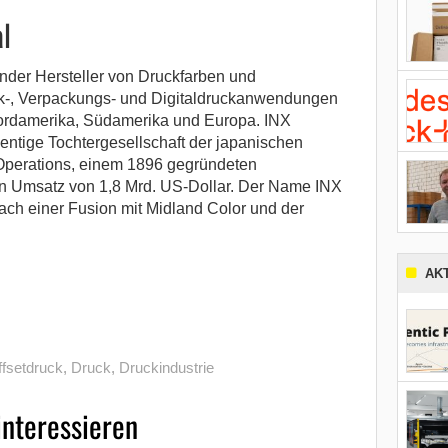
l
tender Hersteller von Druckfarben und
k-, Verpackungs- und Digitaldruckanwendungen
Nordamerika, Südamerika und Europa. INX
zentige Tochtergesellschaft der japanischen
Operations, einem 1896 gegründeten
n Umsatz von 1,8 Mrd. US-Dollar. Der Name INX
 nach einer Fusion mit Midland Color und der
AK
fsetdruck
,
Druck
,
Druckindustrie
interessieren