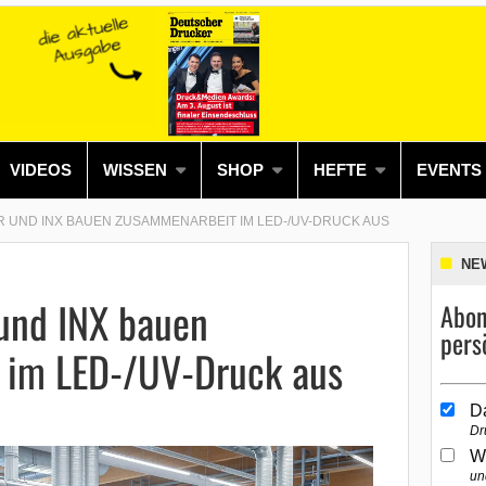
VIDEOS
WISSEN
SHOP
HEFTE
EVENTS
R UND INX BAUEN ZUSAMMENARBEIT IM LED-/UV-DRUCK AUS
NE
und INX bauen
Abon
pers
 im LED-/UV-Druck aus
D
Dr
W
un