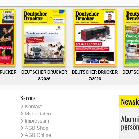
DRUCKER
DEUTSCHER DRUCKER
DEUTSCHER DRUCKER
DEUTSC
8/2026
7/2026
Service
Newsle
Kontakt
Mediadaten
Abonni
Impressum
persön
AGB Shop
AGB Online