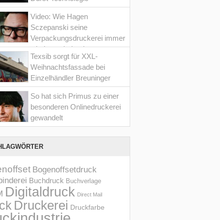
Video: Wie Hagen
Sczepanski seine
Verpackungsdruckerei immer
wieder optimiert hat
Texsib sorgt für XXL-
Weihnachtsfassade bei
Einzelhändler Breuninger
So hat sich Primus zu einer
besonderen Onlinedruckerei
gewandelt
HLAGWÖRTER
noffset
Bogenoffsetdruck
inderei
Buchdruck
Buchverlage
Digitaldruck
M
Direct Mail
Druckerei
ck
Druckfarbe
ckindustrie