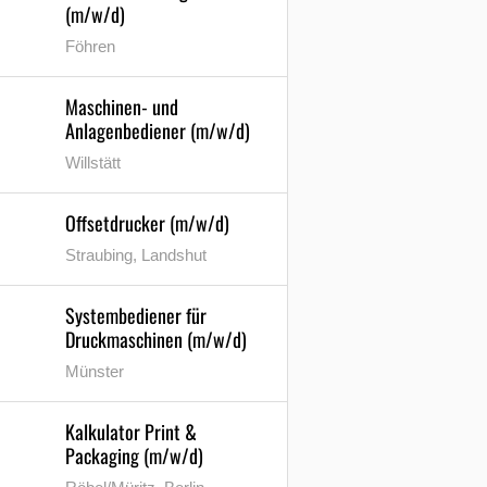
(m/w/d)
Föhren
Maschinen- und
Anlagenbediener (m/w/d)
Willstätt
Offsetdrucker (m/w/d)
Straubing, Landshut
Systembediener für
Druckmaschinen (m/w/d)
Münster
Kalkulator Print &
Packaging (m/w/d)