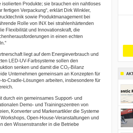
isolierten Produkte; sie brauchen ein nahtloses
fertigen Verpackung“, erklärt Dirk Winkler,
 Drucktechnik sowie Produktmanagement bei
ührende Rolle von INX bei strahlenhärtenden
 Flexibilität und Innovationskraft, die
anchenherausforderungen in einen echten
n.“
rtnerschaft liegt auf dem Energieverbrauch und
tzten LED-UV-Farbsysteme sollen den
uktion senken und damit die CO₂-Bilanz
eide Unternehmen gemeinsam an Konzepten für
AK
e-to-Cradle-Lösungen arbeiten, insbesondere für
reich.
t durch ein gemeinsames Support- und
ationalen Demo- und Trainingszentren von
ien, Konverter und Markenartikler die Systeme
. Workshops, Open-House-Veranstaltungen und
n den Wissenstransfer in die Betriebe