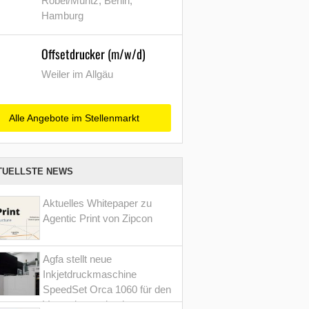
Röbel/Müritz, Berlin,
Hamburg
Offsetdrucker (m/w/d)
Weiler im Allgäu
Alle Angebote im Stellenmarkt
TUELLSTE NEWS
Aktuelles Whitepaper zu
Agentic Print von Zipcon
Agfa stellt neue
Inkjetdruckmaschine
SpeedSet Orca 1060 für den
Verpackungsdruck vor