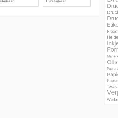
iterlesen
Weiterlesen
Dru
Druc
Druc
Etik
Flexo
Heid
Inkj
For
Manage
Offs
Papierf
Papi
Papier
Textil
Ver
Werbe