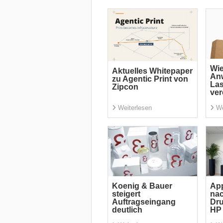
Wi
Aktuelles Whitepaper
An
zu Agentic Print von
La
Zipcon
ver
Weiterlesen
We
Koenig & Bauer
App
steigert
nac
Auftragseingang
Dru
deutlich
HP 