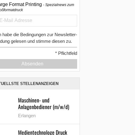
arge Format Printing
Spezialnews zum
oßformatdruck
h habe die Bedingungen zur Newsletter-
dung gelesen und stimme diesen zu.
*
Pflichtfeld
Absenden
TUELLSTE STELLENANZEIGEN
Maschinen- und
Anlagenbediener (m/w/d)
Erlangen
Medientechnologe Druck