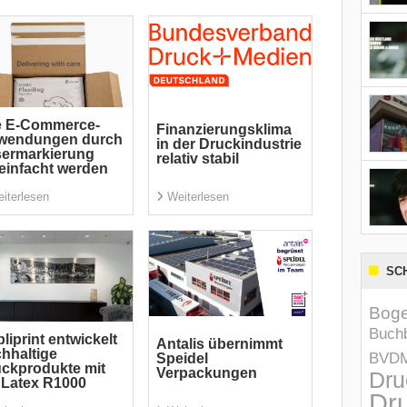
e E-Commerce-
Finanzierungsklima
wendungen durch
in der Druckindustrie
sermarkierung
relativ stabil
einfacht werden
iterlesen
Weiterlesen
SC
Boge
Buchb
liprint entwickelt
Antalis übernimmt
hhaltige
BVD
Speidel
ckprodukte mit
Verpackungen
Dru
Latex R1000
Dru