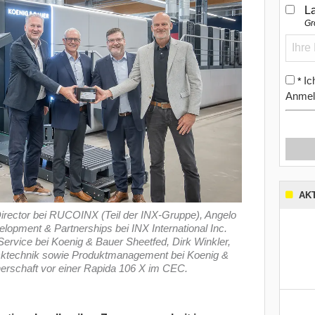
L
Gr
Ic
*
Anmel
AK
Director bei RUCOINX (Teil der INX-Gruppe), Angelo
opment & Partnerships bei INX International Inc.
Service bei Koenig & Bauer Sheetfed, Dirk Winkler,
ucktechnik sowie Produktmanagement bei Koenig &
nerschaft vor einer Rapida 106 X im CEC.