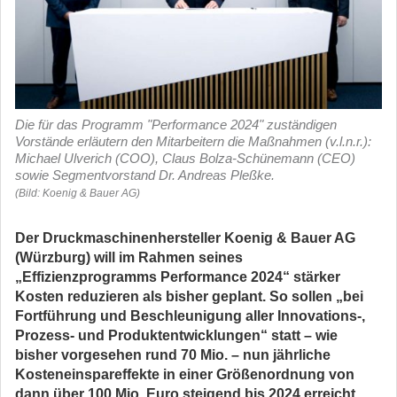
Die für das Programm "Performance 2024" zuständigen
Vorstände erläutern den Mitarbeitern die Maßnahmen (v.l.n.r.):
Michael Ulverich (COO), Claus Bolza-Schünemann (CEO)
sowie Segmentvorstand Dr. Andreas Pleßke.
(Bild: Koenig & Bauer AG)
Der Druckmaschinenhersteller Koenig & Bauer AG
(Würzburg) will im Rahmen seines
„Effizienzprogramms Performance 2024“ stärker
Kosten reduzieren als bisher geplant. So sollen „bei
Fortführung und Beschleunigung aller Innovations-,
Prozess- und Produktentwicklungen“ statt – wie
bisher vorgesehen rund 70 Mio. – nun jährliche
Kosteneinspareffekte in einer Größenordnung von
dann über 100 Mio. Euro steigend bis 2024 erreicht