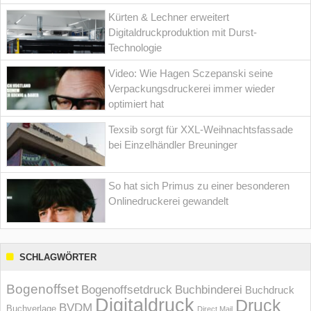
Kürten & Lechner erweitert
Digitaldruckproduktion mit Durst-
Technologie
Video: Wie Hagen Sczepanski seine
Verpackungsdruckerei immer wieder
optimiert hat
Texsib sorgt für XXL-Weihnachtsfassade
bei Einzelhändler Breuninger
So hat sich Primus zu einer besonderen
Onlinedruckerei gewandelt
SCHLAGWÖRTER
Bogenoffset
Bogenoffsetdruck
Buchbinderei
Buchdruck
Digitaldruck
Druck
BVDM
Buchverlage
Direct Mail