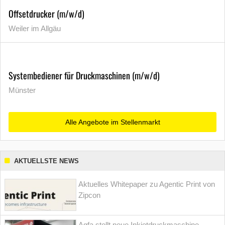
Offsetdrucker (m/w/d)
Weiler im Allgäu
Systembediener für Druckmaschinen (m/w/d)
Münster
Alle Angebote im Stellenmarkt
AKTUELLSTE NEWS
Aktuelles Whitepaper zu Agentic Print von
Zipcon
Agfa stellt neue Inkjetdruckmaschine