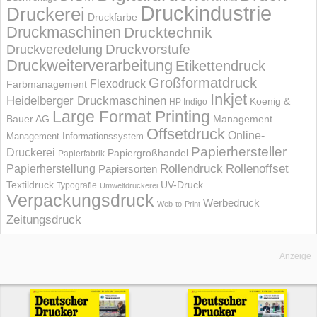
Druckindustrie
Druckerei
Druckfarbe
Druckmaschinen
Drucktechnik
Druckvorstufe
Druckveredelung
Druckweiterverarbeitung
Etikettendruck
Großformatdruck
Flexodruck
Farbmanagement
Inkjet
Heidelberger Druckmaschinen
Koenig &
HP Indigo
Large Format Printing
Bauer AG
Management
Offsetdruck
Online-
Management Informations­system
Papierhersteller
Druckerei
Papiergroßhandel
Papierfabrik
Rollendruck
Rollenoffset
Papierherstellung
Papiersorten
UV-Druck
Textildruck
Typografie
Umweltdruckerei
Verpackungsdruck
Werbedruck
Web-to-Print
Zeitungsdruck
Anzeige