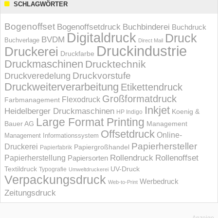
SCHLAGWÖRTER
Bogenoffset
Bogenoffsetdruck
Buchbinderei
Buchdruck
Digitaldruck
Druck
BVDM
Buchverlage
Direct Mail
Druckindustrie
Druckerei
Druckfarbe
Druckmaschinen
Drucktechnik
Druckvorstufe
Druckveredelung
Druckweiterverarbeitung
Etikettendruck
Großformatdruck
Flexodruck
Farbmanagement
Inkjet
Heidelberger Druckmaschinen
Koenig &
HP Indigo
Large Format Printing
Bauer AG
Management
Offsetdruck
Online-
Management Informations­system
Papierhersteller
Druckerei
Papiergroßhandel
Papierfabrik
Rollendruck
Rollenoffset
Papierherstellung
Papiersorten
UV-Druck
Textildruck
Typografie
Umweltdruckerei
Verpackungsdruck
Werbedruck
Web-to-Print
Zeitungsdruck