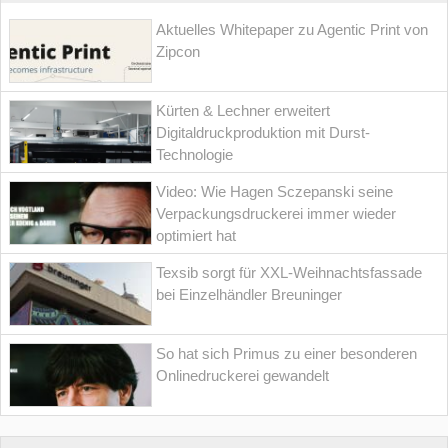
Aktuelles Whitepaper zu Agentic Print von
Zipcon
Kürten & Lechner erweitert
Digitaldruckproduktion mit Durst-
Technologie
Video: Wie Hagen Sczepanski seine
Verpackungsdruckerei immer wieder
optimiert hat
Texsib sorgt für XXL-Weihnachtsfassade
bei Einzelhändler Breuninger
So hat sich Primus zu einer besonderen
Onlinedruckerei gewandelt