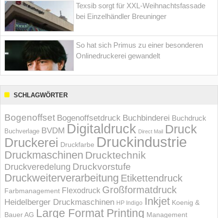
Texsib sorgt für XXL-Weihnachtsfassade
bei Einzelhändler Breuninger
So hat sich Primus zu einer besonderen
Onlinedruckerei gewandelt
SCHLAGWÖRTER
Bogenoffset
Bogenoffsetdruck
Buchbinderei
Buchdruck
Digitaldruck
Druck
BVDM
Buchverlage
Direct Mail
Druckindustrie
Druckerei
Druckfarbe
Druckmaschinen
Drucktechnik
Druckvorstufe
Druckveredelung
Druckweiterverarbeitung
Etikettendruck
Großformatdruck
Flexodruck
Farbmanagement
Inkjet
Heidelberger Druckmaschinen
Koenig &
HP Indigo
Large Format Printing
Bauer AG
Management