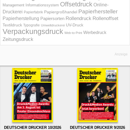
Offsetdruck
Online-
Management Informations­system
Papierhersteller
Druckerei
Papiergroßhandel
Papierfabrik
Rollendruck
Rollenoffset
Papierherstellung
Papiersorten
UV-Druck
Textildruck
Typografie
Umweltdruckerei
Verpackungsdruck
Werbedruck
Web-to-Print
Zeitungsdruck
Anzeige
DEUTSCHER DRUCKER 10/2026
DEUTSCHER DRUCKER 9/2026