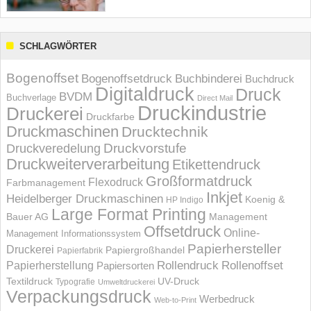
SCHLAGWÖRTER
Bogenoffset
Bogenoffsetdruck
Buchbinderei
Buchdruck
Digitaldruck
Druck
BVDM
Buchverlage
Direct Mail
Druckindustrie
Druckerei
Druckfarbe
Druckmaschinen
Drucktechnik
Druckvorstufe
Druckveredelung
Druckweiterverarbeitung
Etikettendruck
Großformatdruck
Flexodruck
Farbmanagement
Inkjet
Heidelberger Druckmaschinen
Koenig &
HP Indigo
Large Format Printing
Bauer AG
Management
Offsetdruck
Online-
Management Informations­system
Papierhersteller
Druckerei
Papiergroßhandel
Papierfabrik
Rollendruck
Rollenoffset
Papierherstellung
Papiersorten
UV-Druck
Textildruck
Typografie
Umweltdruckerei
Verpackungsdruck
Werbedruck
Web-to-Print