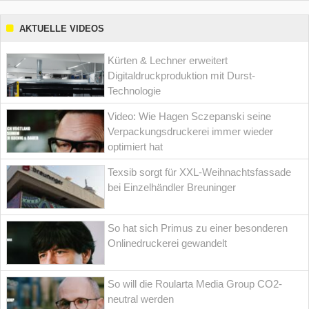
AKTUELLE VIDEOS
Kürten & Lechner erweitert
Digitaldruckproduktion mit Durst-
Technologie
Video: Wie Hagen Sczepanski seine
Verpackungsdruckerei immer wieder
optimiert hat
Texsib sorgt für XXL-Weihnachtsfassade
bei Einzelhändler Breuninger
So hat sich Primus zu einer besonderen
Onlinedruckerei gewandelt
So will die Roularta Media Group CO2-
neutral werden