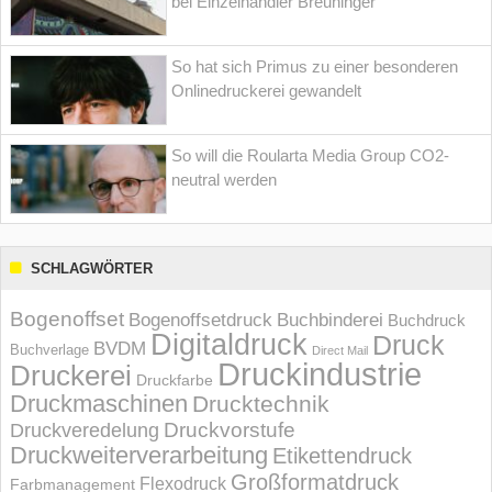
bei Einzelhändler Breuninger
So hat sich Primus zu einer besonderen
Onlinedruckerei gewandelt
So will die Roularta Media Group CO2-
neutral werden
SCHLAGWÖRTER
Bogenoffset
Bogenoffsetdruck
Buchbinderei
Buchdruck
Digitaldruck
Druck
BVDM
Buchverlage
Direct Mail
Druckindustrie
Druckerei
Druckfarbe
Druckmaschinen
Drucktechnik
Druckvorstufe
Druckveredelung
Druckweiterverarbeitung
Etikettendruck
Großformatdruck
Flexodruck
Farbmanagement