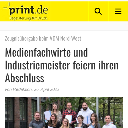
Zeugnisübergabe beim VDM Nord-West
Medienfachwirte und
Industriemeister feiern ihren
AbschIuss
von Redaktion
,
26. April 2022