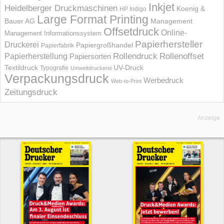
Inkjet
Heidelberger Druckmaschinen
Koenig &
HP Indigo
Large Format Printing
Bauer AG
Management
Offsetdruck
Online-
Management Informations­system
Papierhersteller
Druckerei
Papiergroßhandel
Papierfabrik
Rollendruck
Rollenoffset
Papierherstellung
Papiersorten
UV-Druck
Textildruck
Typografie
Umweltdruckerei
Verpackungsdruck
Werbedruck
Web-to-Print
Zeitungsdruck
Anzeige