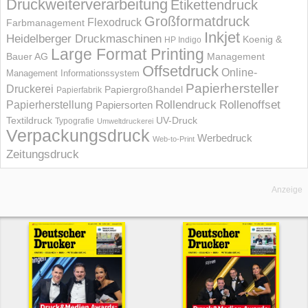
Druckweiterverarbeitung
Etikettendruck
Großformatdruck
Flexodruck
Farbmanagement
Inkjet
Heidelberger Druckmaschinen
Koenig &
HP Indigo
Large Format Printing
Bauer AG
Management
Offsetdruck
Online-
Management Informations­system
Papierhersteller
Druckerei
Papiergroßhandel
Papierfabrik
Rollendruck
Rollenoffset
Papierherstellung
Papiersorten
UV-Druck
Textildruck
Typografie
Umweltdruckerei
Verpackungsdruck
Werbedruck
Web-to-Print
Zeitungsdruck
Anzeige