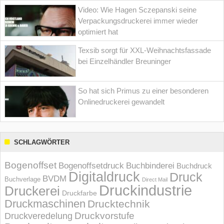
Video: Wie Hagen Sczepanski seine
Verpackungsdruckerei immer wieder
optimiert hat
Texsib sorgt für XXL-Weihnachtsfassade
bei Einzelhändler Breuninger
So hat sich Primus zu einer besonderen
Onlinedruckerei gewandelt
SCHLAGWÖRTER
Bogenoffset
Bogenoffsetdruck
Buchbinderei
Buchdruck
Digitaldruck
Druck
BVDM
Buchverlage
Direct Mail
Druckindustrie
Druckerei
Druckfarbe
Druckmaschinen
Drucktechnik
Druckvorstufe
Druckveredelung