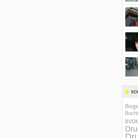
SC
Boge
Buchb
BVD
Dru
Dru