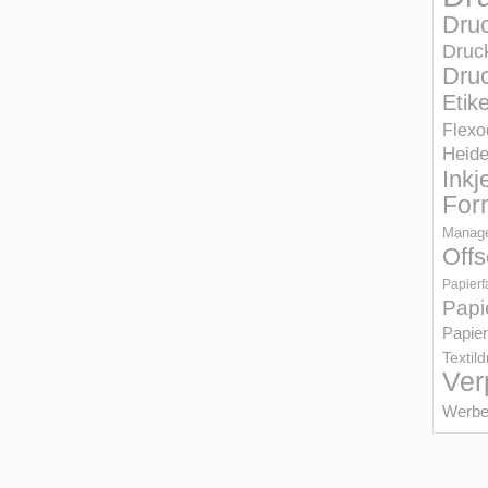
Dru
Druc
Druc
Etik
Flexo
Heid
Inkj
For
Manage
Offs
Papierf
Papi
Papier
Textil
Ver
Werbe