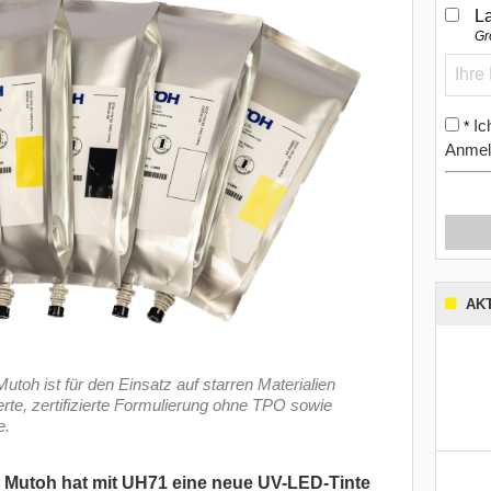
L
Gr
Ic
*
Anmel
AK
oh ist für den Einsatz auf starren Materialien
erte, zertifizierte Formulierung ohne TPO sowie
e.
r
Mutoh
hat mit UH71 eine neue UV-LED-Tinte