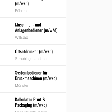
(m/w/d)
Föhren
Maschinen- und
Anlagenbediener (m/w/d)
Willstätt
Offsetdrucker (m/w/d)
Straubing, Landshut
Systembediener für
Druckmaschinen (m/w/d)
Münster
Kalkulator Print &
Packaging (m/w/d)