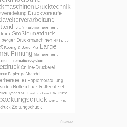
ckmaschinen
Drucktechnik
Druckvorstufe
kveredelung
kweiterverarbeitung
ettendruck
Farbmanagement
Großformatdruck
druck
elberger Druckmaschinen
HP Indigo
et
Large
Koenig & Bauer AG
mat Printing
Management
ment Informations­system
etdruck
Online-Druckerei
Papiergroßhandel
abrik
erhersteller
Papierherstellung
Rollendruck
Rollenoffset
sorten
UV-Druck
druck
Typografie
Umweltdruckerei
packungsdruck
Web-to-Print
Zeitungsdruck
druck
Anzeige