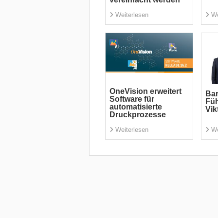
Weiterlesen
We
OneVision erweitert
Bar
Software für
Fü
automatisierte
Vik
Druckprozesse
Weiterlesen
We