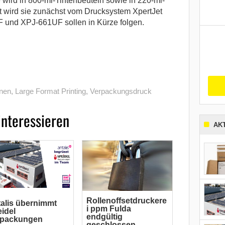
 wird in 800-ml-Tintenbeuteln sowie in 220-ml-
t wird sie zunächst vom Drucksystem XpertJet
und XPJ-661UF sollen in Kürze folgen.
nen
,
Large Format Printing
,
Verpackungsdruck
interessieren
AK
Rollenoffsetdruckere
alis übernimmt
i ppm Fulda
idel
endgültig
rpackungen
geschlossen