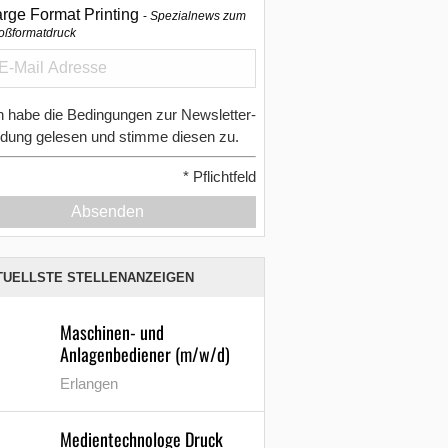
arge Format Printing
Spezialnews zum
oßformatdruck
h habe die Bedingungen zur Newsletter-
dung gelesen und stimme diesen zu.
*
Pflichtfeld
Absenden
TUELLSTE STELLENANZEIGEN
Maschinen- und
Anlagenbediener (m/w/d)
Erlangen
Medientechnologe Druck