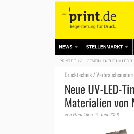
NEWS
STELLENMARKT
PRINT.DE
ALLGEMEIN
NEUE UV-LED-T
Drucktechnik / Verbrauchsmateri
Neue UV-LED-Tin
Materialien von
von Redaktion
,
3. Juni 2026