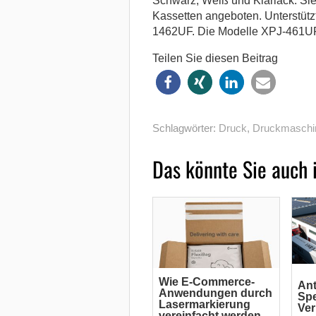
Schwarz, Weiß und Klarlack. Sie
Kassetten angeboten. Unterstütz
1462UF. Die Modelle XPJ-461UF 
Teilen Sie diesen Beitrag
Schlagwörter:
Druck
,
Druckmaschi
Das könnte Sie auch 
Wie E-Commerce-
Ant
Anwendungen durch
Spe
Lasermarkierung
Ve
vereinfacht werden