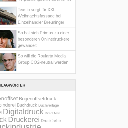
wieder optimiert hat
Texsib sorgt für XXL-
Weihnachtsfassade bei
Einzelhändler Breuninger
So hat sich Primus zu einer
besonderen Onlinedruckerei
gewandelt
So will die Roularta Media
Group CO2-neutral werden
HLAGWÖRTER
noffset
Bogenoffsetdruck
inderei
Buchdruck
Buchverlage
Digitaldruck
M
Direct Mail
Druckerei
ck
Druckfarbe
ckindustrie