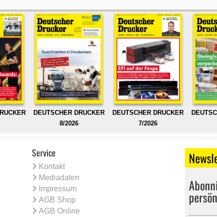
DRUCKER
DEUTSCHER DRUCKER
DEUTSCHER DRUCKER
DEUTSC
8/2026
7/2026
Service
Newsle
Kontakt
Mediadaten
Abonni
Impressum
persön
AGB Shop
AGB Online