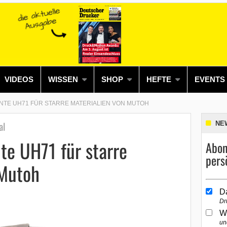
VIDEOS
WISSEN
SHOP
HEFTE
EVENTS
INTE UH71 FÜR STARRE MATERIALIEN VON MUTOH
al
NE
te UH71 für starre
Abon
pers
 Mutoh
D
Dr
W
un