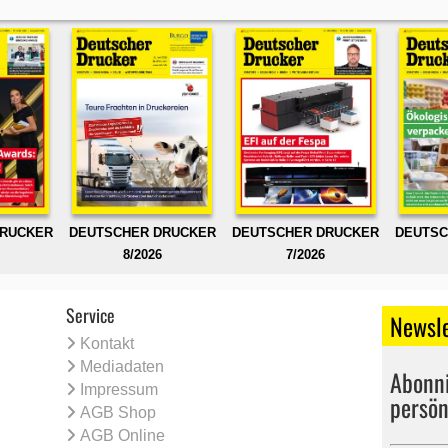
DRUCKER
DEUTSCHER DRUCKER
DEUTSCHER DRUCKER
DEUTSC
8/2026
7/2026
Service
Newsle
Kontakt
Mediadaten
Abonni
Impressum
persön
AGB Shop
AGB Online