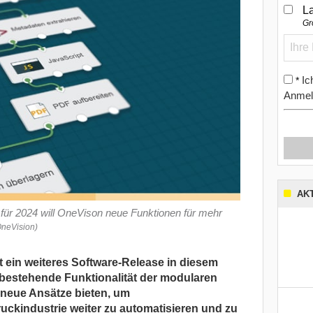
L
Gr
Ic
*
Anmel
AK
für 2024 will OneVison neue Funktionen für mehr
OneVision)
t ein weiteres Software-Release in diesem
e bestehende Funktionalität der modularen
 neue Ansätze bieten, um
uckindustrie weiter zu automatisieren und zu