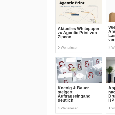
Wi
Aktuelles Whitepaper
An
zu Agentic Print von
La
Zipcon
ver
Weiterlesen
We
Koenig & Bauer
App
steigert
nac
Auftragseingang
Dru
deutlich
HP 
Weiterlesen
We