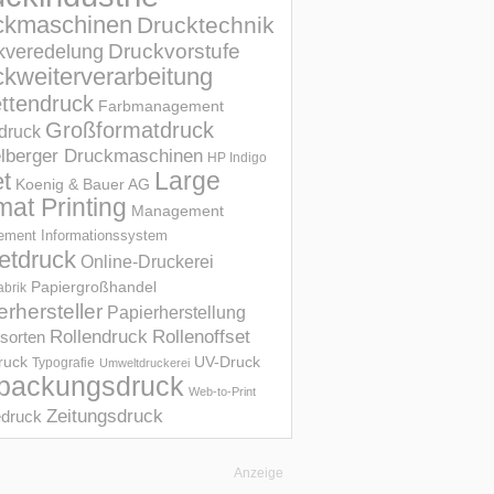
ckmaschinen
Drucktechnik
Druckvorstufe
kveredelung
kweiterverarbeitung
ettendruck
Farbmanagement
Großformatdruck
druck
elberger Druckmaschinen
HP Indigo
et
Large
Koenig & Bauer AG
mat Printing
Management
ment Informations­system
etdruck
Online-Druckerei
Papiergroßhandel
abrik
erhersteller
Papierherstellung
Rollendruck
Rollenoffset
sorten
UV-Druck
druck
Typografie
Umweltdruckerei
packungsdruck
Web-to-Print
Zeitungsdruck
druck
Anzeige