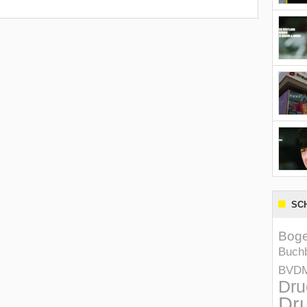
SC
Boge
Buchb
BVD
Dru
Dru