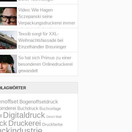
Video: Wie Hagen
Sczepanski seine
Verpackungsdruckerei immer
wieder optimiert hat
Texsib sorgt für XXL-
Weihnachtsfassade bei
Einzelhändler Breuninger
So hat sich Primus zu einer
besonderen Onlinedruckerei
gewandelt
HLAGWÖRTER
noffset
Bogenoffsetdruck
inderei
Buchdruck
Buchverlage
Digitaldruck
M
Direct Mail
Druckerei
ck
Druckfarbe
ckindustrie