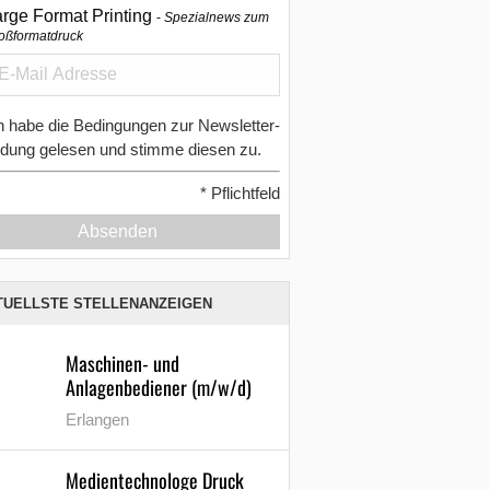
arge Format Printing
Spezialnews zum
oßformatdruck
h habe die Bedingungen zur Newsletter-
dung gelesen und stimme diesen zu.
*
Pflichtfeld
Absenden
TUELLSTE STELLENANZEIGEN
Maschinen- und
Anlagenbediener (m/w/d)
Erlangen
Medientechnologe Druck