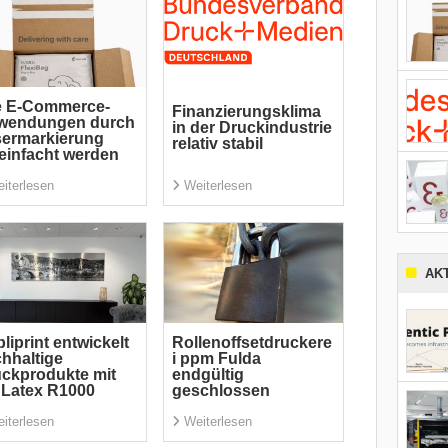
e E-Commerce-
Finanzierungsklima
wendungen durch
in der Druckindustrie
sermarkierung
relativ stabil
einfacht werden
iterlesen
Weiterlesen
AK
liprint entwickelt
Rollenoffsetdruckere
hhaltige
i ppm Fulda
ckprodukte mit
endgültig
Latex R1000
geschlossen
iterlesen
Weiterlesen