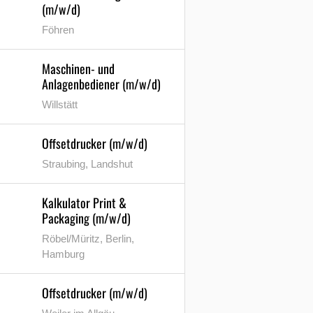
(m/w/d)
Föhren
Maschinen- und
Anlagenbediener (m/w/d)
Willstätt
Offsetdrucker (m/w/d)
Straubing, Landshut
Kalkulator Print &
Packaging (m/w/d)
Röbel/Müritz, Berlin,
Hamburg
Offsetdrucker (m/w/d)