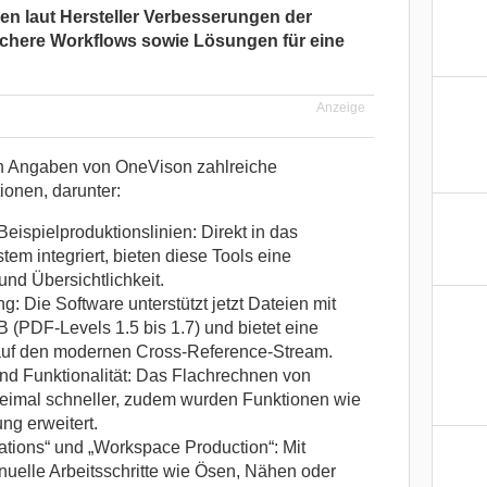
hen laut Hersteller Verbesserungen der
ichere Workflows sowie Lösungen für eine
Anzeige
ch Angaben von OneVison zahlreiche
onen, darunter:
spielproduktionslinien: Direkt in das
m integriert, bieten diese Tools eine
und Übersichtlichkeit.
: Die Software unterstützt jetzt Dateien mit
 (PDF-Levels 1.5 bis 1.7) und bietet eine
auf den modernen Cross-Reference-Stream.
nd Funktionalität: Das Flachrechnen von
reimal schneller, zudem wurden Funktionen wie
ung erweitert.
ations“ und „Workspace Production“: Mit
uelle Arbeitsschritte wie Ösen, Nähen oder