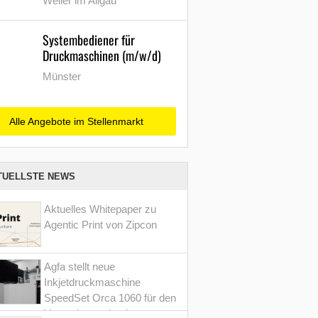
Weiler im Allgäu
Systembediener für
Druckmaschinen (m/w/d)
Münster
Alle Angebote im Stellenmarkt
TUELLSTE NEWS
Aktuelles Whitepaper zu
Agentic Print von Zipcon
Agfa stellt neue
Inkjetdruckmaschine
SpeedSet Orca 1060 für den
Verpackungsdruck vor