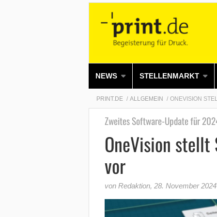
NEWS
STELLENMARKT
PRINT.DE
ALLGEMEIN
ONEVISION STE
Zweites Software-Update für 202
OneVision stellt
vor
von Redaktion
,
28. November 2024