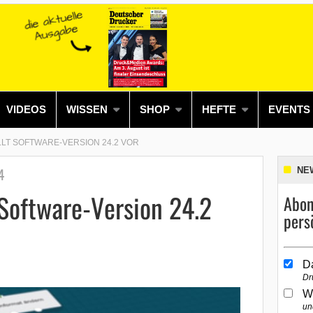
VIDEOS
WISSEN
SHOP
HEFTE
EVENTS
LLT SOFTWARE-VERSION 24.2 VOR
4
NE
 Software-Version 24.2
Abon
pers
D
Dr
W
un