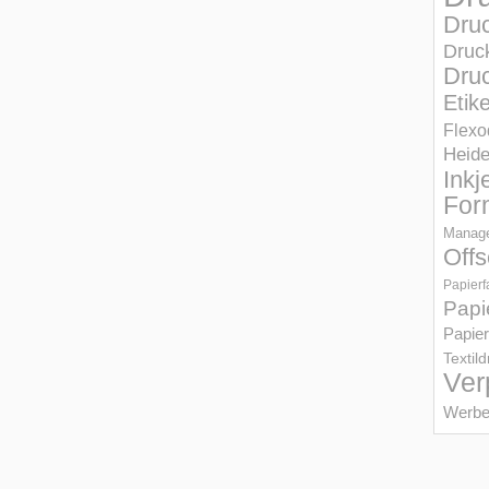
Dru
Druc
Druc
Etik
Flexo
Heid
Inkj
For
Manage
Offs
Papierf
Papi
Papier
Textil
Ver
Werbe